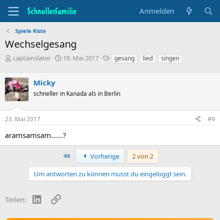
Anmelden
Spiele Kiste
Wechselgesang
T
B
S
captainslater
18. Mai 2017
gesang
lied
singen
h
e
t
e
g
i
Micky
m
i
c
e
n
h
schneller in Kanada als in Berlin
n
n
w
s
d
o
23. Mai 2017
#9
t
a
r
a
t
t
aramsamsam......?
r
u
e
t
m
e
Erste
Vorherige
2 von 2
r
Um antworten zu können musst du eingeloggt sein.
LinkedIn
Link
Teilen: