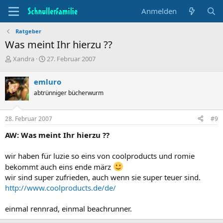
Anmelden
Ratgeber
Was meint Ihr hierzu ??
T
B
Xandra
27. Februar 2007
h
e
e
g
emluro
m
i
abtrünniger bücherwurm
e
n
n
n
s
d
28. Februar 2007
#9
t
a
a
t
AW: Was meint Ihr hierzu ??
r
u
t
m
wir haben für luzie so eins von coolproducts und romie
e
r
bekommt auch eins ende märz
wir sind super zufrieden, auch wenn sie super teuer sind.
http://www.coolproducts.de/de/
einmal rennrad, einmal beachrunner.