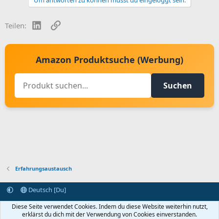
Um antworten zu können musst du eingeloggt sein.
LinkedIn
Link
Teilen:
Amazon Produktsuche (Werbung)
Suchen
Erfahrungsaustausch
Deutsch [Du]
Kontakt aufnehmen
Bedingungen und Regeln
Datenschutz
Diese Seite verwendet Cookies. Indem du diese Website weiterhin nutzt,
Hilfe
Startseite
R
erklärst du dich mit der Verwendung von Cookies einverstanden.
S