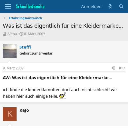
Anmelden
Erfahrungsaustausch
Was ist das eigentlich für eine Kleidermarke...
T
B
Alena
8. März 2007
h
e
e
g
Steffi
m
i
Gehört zum Inventar
e
n
n
n
s
d
9. März 2007
#17
t
a
a
t
AW: Was ist das eigentlich für eine Kleidermarke...
r
u
t
m
ich finde die kinderklamotten dort auch nicht schlecht! wir
e
r
haben hier auch einige teile.
KaJo
K