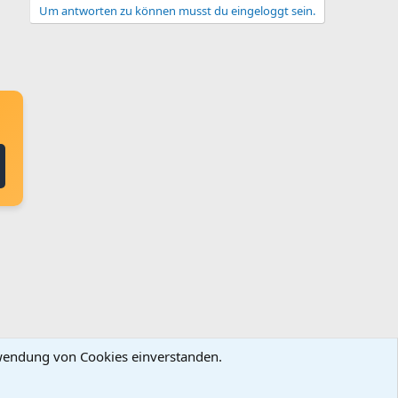
Um antworten zu können musst du eingeloggt sein.
erwendung von Cookies einverstanden.
ingungen und Regeln
Datenschutz
Hilfe
Startseite
R
S
S