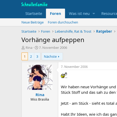
Startseite
Foren
Was ist neu
Resourc
Neue Beiträge
Foren durchsuchen
Startseite
Foren
Lebenshilfe, Rat & Trost
Ratgeber
Vorhänge aufpeppen
T
B
Rina
7. November 2006
h
e
1
2
3
Nächste
e
g
m
i
e
n
7. November 2006
n
n
s
d
t
a
a
t
Wir haben neue Vorhänge und ic
r
u
Stück Stoff und das sah zu de
Rina
t
m
e
Miss Brasilia
Jetzt - am Stück - sieht es total
r
Habt Ihr Ideen, wie ich das ga