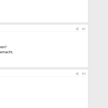
#2
nen?
gemacht.
#3