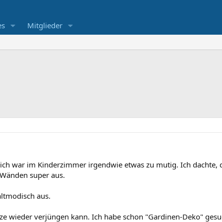
es
Mitglieder
h war im Kinderzimmer irgendwie etwas zu mutig. Ich dachte, di
n Wänden super aus.
 altmodisch aus.
nze wieder verjüngen kann. Ich habe schon "Gardinen-Deko" gesuc