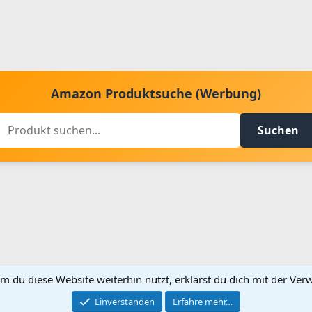
Amazon Produktsuche (Werbung)
Suchen
m du diese Website weiterhin nutzt, erklärst du dich mit der V
Kontakt aufnehmen
Bed
Einverstanden
Erfahre mehr…
®
Community platform by XenForo
© 2010-2024 XenForo Ltd.