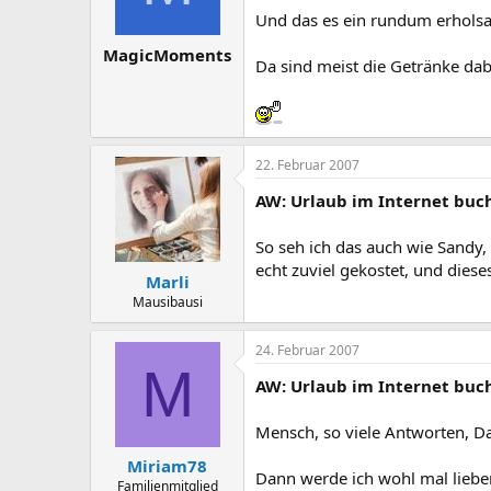
Und das es ein rundum erholsam 
MagicMoments
Da sind meist die Getränke da
22. Februar 2007
AW: Urlaub im Internet buc
So seh ich das auch wie Sandy,
echt zuviel gekostet, und dieses
Marli
Mausibausi
24. Februar 2007
M
AW: Urlaub im Internet buc
Mensch, so viele Antworten, Da
Miriam78
Dann werde ich wohl mal lieber
Familienmitglied