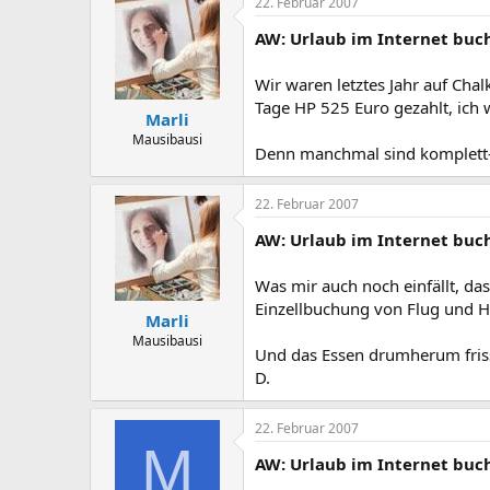
22. Februar 2007
AW: Urlaub im Internet buc
Wir waren letztes Jahr auf Chal
Tage HP 525 Euro gezahlt, ich 
Marli
Mausibausi
Denn manchmal sind komplett-A
22. Februar 2007
AW: Urlaub im Internet buc
Was mir auch noch einfällt, da
Einzellbuchung von Flug und Ho
Marli
Mausibausi
Und das Essen drumherum frisst
D.
22. Februar 2007
M
AW: Urlaub im Internet buc