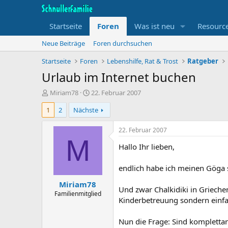
Startseite
Foren
Was ist neu
Resourc
Neue Beiträge
Foren durchsuchen
Startseite
Foren
Lebenshilfe, Rat & Trost
Ratgeber
Urlaub im Internet buchen
T
B
Miriam78
22. Februar 2007
h
e
1
2
Nächste
e
g
m
i
e
n
22. Februar 2007
n
n
M
Hallo Ihr lieben,
s
d
t
a
a
t
endlich habe ich meinen Göga s
r
u
Miriam78
t
m
Und zwar Chalkidiki in Grieche
e
Familienmitglied
Kinderbetreuung sondern einfa
r
Nun die Frage: Sind komplettan