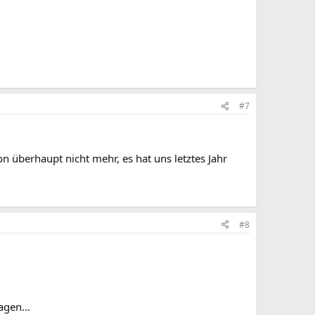
#7
 überhaupt nicht mehr, es hat uns letztes Jahr
#8
agen...