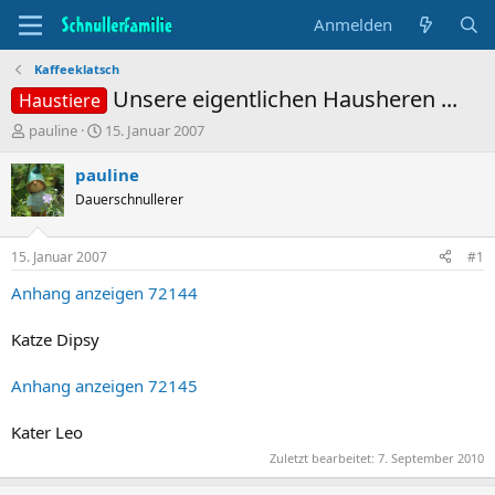
Anmelden
Kaffeeklatsch
Unsere eigentlichen Hausheren ...
Haustiere
T
B
pauline
15. Januar 2007
h
e
e
g
pauline
m
i
Dauerschnullerer
e
n
n
n
s
d
15. Januar 2007
#1
t
a
a
t
Anhang anzeigen 72144
r
u
t
m
Katze Dipsy
e
r
Anhang anzeigen 72145
Kater Leo
Zuletzt bearbeitet:
7. September 2010