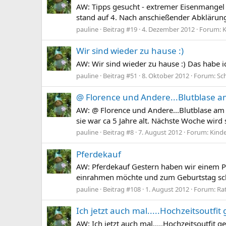
AW: Tipps gesucht - extremer Eisenmangel (
stand auf 4. Nach anschießender Abklärung
pauline
Beitrag #19
4. Dezember 2012
Forum:
K
Wir sind wieder zu hause :)
AW: Wir sind wieder zu hause :) Das habe i
pauline
Beitrag #51
8. Oktober 2012
Forum:
Sc
@ Florence und Andere...Blutblase 
AW: @ Florence und Andere...Blutblase am 
sie war ca 5 Jahre alt. Nächste Woche wird
pauline
Beitrag #8
7. August 2012
Forum:
Kind
Pferdekauf
AW: Pferdekauf Gestern haben wir einem Pa
einrahmen möchte und zum Geburtstag schen
pauline
Beitrag #108
1. August 2012
Forum:
Ra
Ich jetzt auch mal.....Hochzeitsoutf
AW: Ich jetzt auch mal.....Hochzeitsoutfi