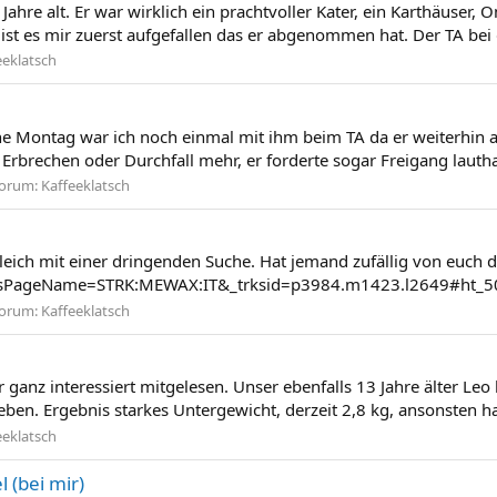
Jahre alt. Er war wirklich ein prachtvoller Kater, ein Karthäuser,
t es mir zuerst aufgefallen das er abgenommen hat. Der TA bei 
eeklatsch
Woche Montag war ich noch einmal mit ihm beim TA da er weiterh
Erbrechen oder Durchfall mehr, er forderte sogar Freigang lautha
orum:
Kaffeeklatsch
leich mit einer dringenden Suche. Hat jemand zufällig von euch d
ssPageName=STRK:MEWAX:IT&_trksid=p3984.m1423.l2649#ht_5
orum:
Kaffeeklatsch
ier ganz interessiert mitgelesen. Unser ebenfalls 13 Jahre älter L
eben. Ergebnis starkes Untergewicht, derzeit 2,8 kg, ansonsten ha
eeklatsch
 (bei mir)