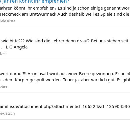
 8 Jahren könnt ihr empfehlen?
 Jahren könnt ihr empfehlen? Es sind ja schon einige genannt wor
t Heckmeck am Bratwurmeck Auch deshalb weil es Spiele sind di
iele Kiste
 wie bitte??? Wie sind die Lehrer denn drauf? Bei uns stehen sei
 ... L G Angela
lzeit
wört darauf!!! Aroniasaft wird aus einer Beere gewonnen. Er bein
s dem Körper gespült werden. Teuer ja, aber wirklich gut. Es gibt
eber
lerfamilie.de/attachment.php?attachmentid=166224&d=1359045
eeklatsch