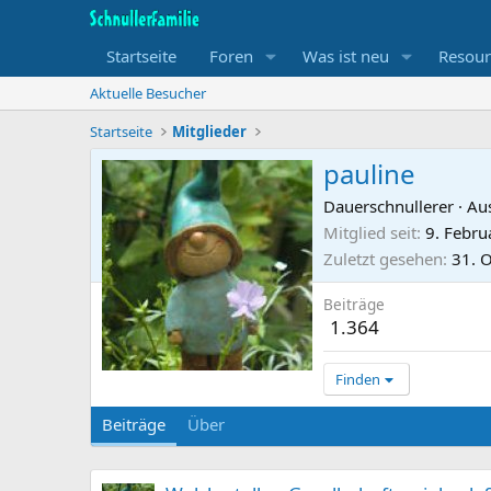
Startseite
Foren
Was ist neu
Resour
Aktuelle Besucher
Startseite
Mitglieder
pauline
Dauerschnullerer
·
Aus
Mitglied seit
9. Febru
Zuletzt gesehen
31. 
Beiträge
1.364
Finden
Beiträge
Über