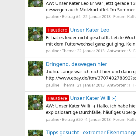
AW: Unser Kater Leo Er war jetzt gerade 13 
deswegen auch Motzkartoffel. Im Sommer is
pauline
Beitrag #4
22. Januar 2013
Forum:
Kaff
Unser Kater Leo
Haustiere
Er hat es leider nicht geschafft. Letzte 
mit dem Futterwechsel ganz gut ging. Kein 
pauline
Thema
22. Januar 2013
Antworten: 5
F
Dringend, deswegen hier
:huhu: Lange war ich nicht hier und dann g
http://www.ebay.de/itm/370740278892?
pauline
Thema
21. Januar 2013
Antworten: 1
F
Unser Kater Willi :-(
Haustiere
AW: Unser Kater Willi :-( Hallo, ich habe h
explosiosartige Durchfälle, häufiges Überg
pauline
Beitrag #20
4. Januar 2013
Forum:
Kaff
Tipps gesucht - extremer Eisenmangel