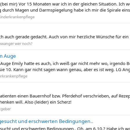
bei mir) Vor 15 Monaten war ich in der gleichen Situation. Ich we
 durch Magen und Darmspiegelung habe ich mir die Spirale einset
inderkrankenpflege
ch auch gerade gedacht. Auch von mir herzliche Wünsche für ein n
hwanger wer noch?
am Auge
Auge Emily hatte es auch, ich weiß gar nicht mehr wo, irgendo 
 sie 10. Kann gar nicht sagen wann genau, aber es ist weg. LG An
erkrankenpflege
tienten einen Bauernhof bzw. Pferdehof verschrieben, auf Rezept
ken will. Also (leider) ein Scherz!
tgeber
it gesucht und erschwerten Bedingungen..
t gesucht und erschwerten Bedingungen.. Oh, am 6.10.? Habe ich w