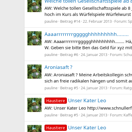
Welche tollen Gesellschaftsspiele ab
AW: Welche tollen Gesellschaftsspiele ab 8
hoch im Kurs als Würfelspiele Würfelwurs
pauline
Beitrag #14
22. Februar 2013
Forum:
Sp
Aaaarrrrrrrrggggghhhhhhhhh........
AW: Aaaarrrrrrrrggggghhhhhhhhh........ Hä,
W. Geben sie bitte Ben das Geld für xyz mit
pauline
Beitrag #6
24. Januar 2013
Forum:
Schu
Aroniasaft ?
AW: Aroniasaft ? Meine Arbeitskollegin sch
sich an freie radikalen hängen und somit au
pauline
Beitrag #5
24. Januar 2013
Forum:
Ratg
Unser Kater Leo
Haustiere
AW: Unser Kater Leo http://www.schnul
pauline
Beitrag #5
24. Januar 2013
Forum:
Kaff
Unser Kater Leo
Haustiere