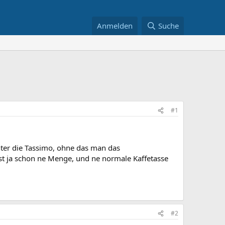
Anmelden
Suche
#1
nter die Tassimo, ohne das man das
st ja schon ne Menge, und ne normale Kaffetasse
#2