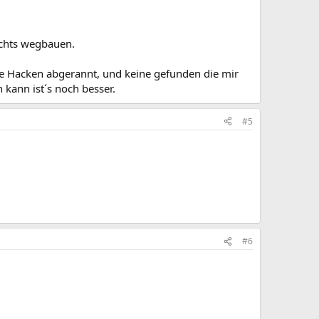
ichts wegbauen.
 die Hacken abgerannt, und keine gefunden die mir
kann ist´s noch besser.
#5
#6