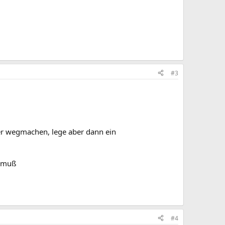
#3
er wegmachen, lege aber dann ein
n muß
#4