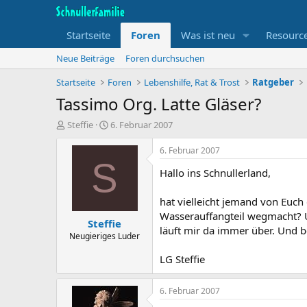
Startseite
Foren
Was ist neu
Resourc
Neue Beiträge
Foren durchsuchen
Startseite
Foren
Lebenshilfe, Rat & Trost
Ratgeber
Tassimo Org. Latte Gläser?
T
B
Steffie
6. Februar 2007
h
e
e
g
6. Februar 2007
m
i
S
Hallo ins Schnullerland,
e
n
n
n
s
d
hat vielleicht jemand von Euch
t
a
Wasserauffangteil wegmacht? U
Steffie
a
t
läuft mir da immer über. Und be
r
u
Neugieriges Luder
t
m
LG Steffie
e
r
6. Februar 2007