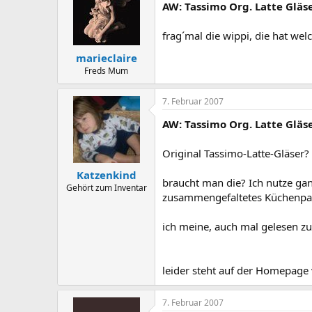
AW: Tassimo Org. Latte Gläs
frag´mal die wippi, die hat wel
marieclaire
Freds Mum
7. Februar 2007
AW: Tassimo Org. Latte Gläs
Original Tassimo-Latte-Gläser?
Katzenkind
braucht man die? Ich nutze ga
Gehört zum Inventar
zusammengefaltetes Küchenpapi
ich meine, auch mal gelesen z
leider steht auf der Homepage 
7. Februar 2007