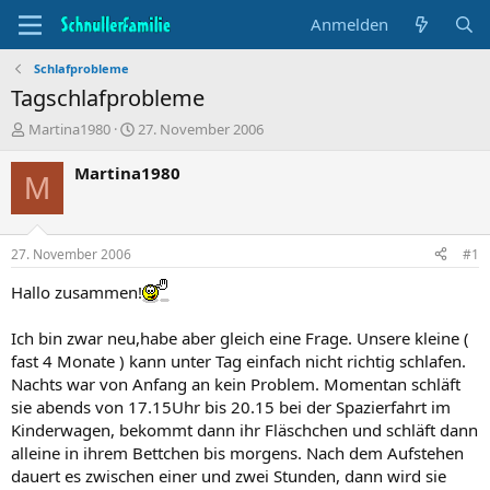
Anmelden
Schlafprobleme
Tagschlafprobleme
T
B
Martina1980
27. November 2006
h
e
e
g
Martina1980
M
m
i
e
n
n
n
s
d
27. November 2006
#1
t
a
a
t
Hallo zusammen!
r
u
t
m
Ich bin zwar neu,habe aber gleich eine Frage. Unsere kleine (
e
fast 4 Monate ) kann unter Tag einfach nicht richtig schlafen.
r
Nachts war von Anfang an kein Problem. Momentan schläft
sie abends von 17.15Uhr bis 20.15 bei der Spazierfahrt im
Kinderwagen, bekommt dann ihr Fläschchen und schläft dann
alleine in ihrem Bettchen bis morgens. Nach dem Aufstehen
dauert es zwischen einer und zwei Stunden, dann wird sie