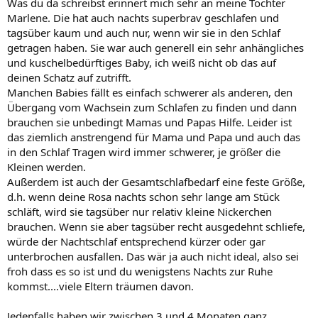
Was du da schreibst erinnert mich sehr an meine Tochter
Marlene. Die hat auch nachts superbrav geschlafen und
tagsüber kaum und auch nur, wenn wir sie in den Schlaf
getragen haben. Sie war auch generell ein sehr anhängliches
und kuschelbedürftiges Baby, ich weiß nicht ob das auf
deinen Schatz auf zutrifft.
Manchen Babies fällt es einfach schwerer als anderen, den
Übergang vom Wachsein zum Schlafen zu finden und dann
brauchen sie unbedingt Mamas und Papas Hilfe. Leider ist
das ziemlich anstrengend für Mama und Papa und auch das
in den Schlaf Tragen wird immer schwerer, je größer die
Kleinen werden.
Außerdem ist auch der Gesamtschlafbedarf eine feste Größe,
d.h. wenn deine Rosa nachts schon sehr lange am Stück
schläft, wird sie tagsüber nur relativ kleine Nickerchen
brauchen. Wenn sie aber tagsüber recht ausgedehnt schliefe,
würde der Nachtschlaf entsprechend kürzer oder gar
unterbrochen ausfallen. Das wär ja auch nicht ideal, also sei
froh dass es so ist und du wenigstens Nachts zur Ruhe
kommst....viele Eltern träumen davon.
Jedenfalls haben wir zwischen 3 und 4 Monaten ganz