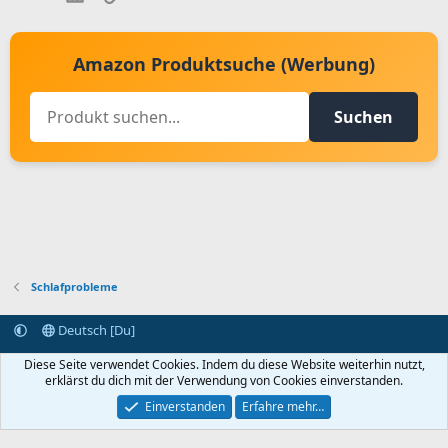
Amazon Produktsuche (Werbung)
Suchen
Schlafprobleme
Deutsch [Du]
Kontakt aufnehmen
Bedingungen und Regeln
Datenschutz
Diese Seite verwendet Cookies. Indem du diese Website weiterhin nutzt,
Hilfe
Startseite
R
erklärst du dich mit der Verwendung von Cookies einverstanden.
S
S
Einverstanden
Erfahre mehr…
®
Community platform by XenForo
© 2010-2024 XenForo Ltd.