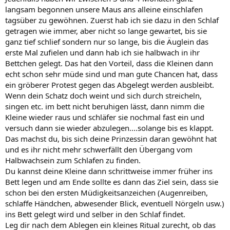
langsam begonnen unsere Maus ans alleine einschlafen
tagsüber zu gewöhnen. Zuerst hab ich sie dazu in den Schlaf
getragen wie immer, aber nicht so lange gewartet, bis sie
ganz tief schlief sondern nur so lange, bis die Äuglein das
erste Mal zufielen und dann hab ich sie halbwach in ihr
Bettchen gelegt. Das hat den Vorteil, dass die Kleinen dann
echt schon sehr müde sind und man gute Chancen hat, dass
ein gröberer Protest gegen das Abgelegt werden ausbleibt.
Wenn dein Schatz doch weint und sich durch streicheln,
singen etc. im bett nicht beruhigen lässt, dann nimm die
Kleine wieder raus und schläfer sie nochmal fast ein und
versuch dann sie wieder abzulegen....solange bis es klappt.
Das machst du, bis sich deine Prinzessin daran gewöhnt hat
und es ihr nicht mehr schwerfällt den Übergang vom
Halbwachsein zum Schlafen zu finden.
Du kannst deine Kleine dann schrittweise immer früher ins
Bett legen und am Ende sollte es dann das Ziel sein, dass sie
schon bei den ersten Müdigkeitsanzeichen (Augenreiben,
schlaffe Händchen, abwesender Blick, eventuell Nörgeln usw.)
ins Bett gelegt wird und selber in den Schlaf findet.
Leg dir nach dem Ablegen ein kleines Ritual zurecht, ob das