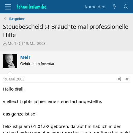
Anmelden
Ratgeber
Steuebescheid :-( Bräuchte mal professionelle
Hilfe
T
B
MelT
19. Mai 2003
h
e
e
g
MelT
m
i
Gehört zum Inventar
e
n
n
n
s
d
19. Mai 2003
#1
t
a
a
t
Hallo @all,
r
u
t
m
vielleicht gibts ja hier eine steuerfachangestellte.
e
r
das ganze ist so:
felix ist ja am 01.01.02 geboren. darauf hin hab ich in den
ersten beiden monaten einen zuschuss zum mutterschutzgeld