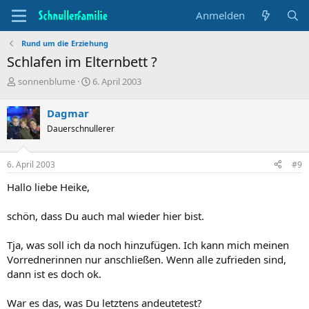
Anmelden
Rund um die Erziehung
Schlafen im Elternbett ?
T
B
sonnenblume
6. April 2003
h
e
e
g
Dagmar
m
i
Dauerschnullerer
e
n
n
n
s
d
6. April 2003
#9
t
a
a
t
Hallo liebe Heike,
r
u
t
m
schön, dass Du auch mal wieder hier bist.
e
r
Tja, was soll ich da noch hinzufügen. Ich kann mich meinen
Vorrednerinnen nur anschließen. Wenn alle zufrieden sind,
dann ist es doch ok.
War es das, was Du letztens andeutetest?