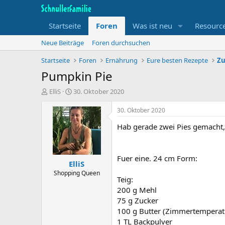
Startseite
Foren
Was ist neu
Resourc
Neue Beiträge
Foren durchsuchen
Startseite
Foren
Ernährung
Eure besten Rezepte
Zu
Pumpkin Pie
T
B
ElliS
30. Oktober 2020
h
e
e
g
30. Oktober 2020
m
i
Hab gerade zwei Pies gemacht, w
e
n
n
n
s
d
t
a
Fuer eine. 24 cm Form:
ElliS
a
t
r
u
Shopping Queen
Teig:
t
m
200 g Mehl
e
r
75 g Zucker
100 g Butter (Zimmertemperat
1 TL Backpulver