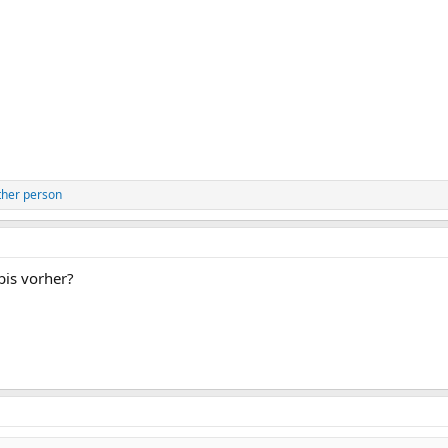
ther person
bis vorher?