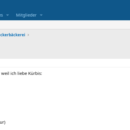
es
Mitglieder
ckerbäckerei
eil ich liebe Kürbis:
ur)