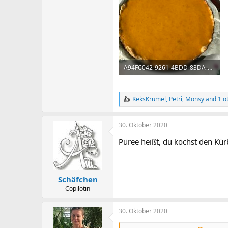
A94FC042-9261-4BDD-83DA-61DEE37E9456.jpeg
1,4 MB · Aufrufe: 412
KeksKrümel
,
Petri
,
Monsy
and 1 o
R
e
a
30. Oktober 2020
c
t
Püree heißt, du kochst den Kür
i
o
n
s
:
Schäfchen
Copilotin
30. Oktober 2020