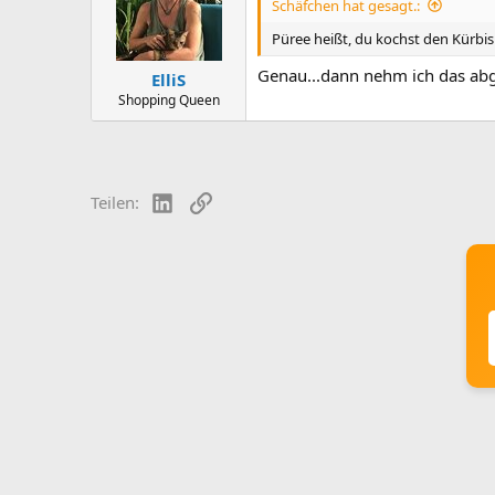
Schäfchen hat gesagt.:
Püree heißt, du kochst den Kürbis
Genau...dann nehm ich das abge
ElliS
Shopping Queen
LinkedIn
Link
Teilen: