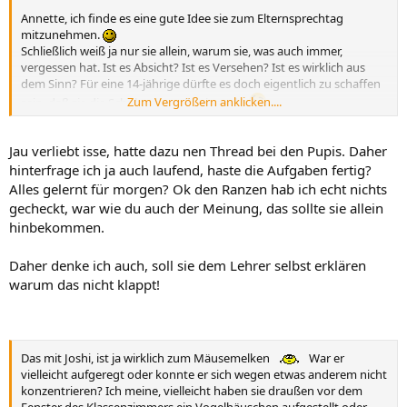
Annette, ich finde es eine gute Idee sie zum Elternsprechtag
mitzunehmen.
Schließlich weiß ja nur sie allein, warum sie, was auch immer,
vergessen hat. Ist es Absicht? Ist es Versehen? Ist es wirklich aus
dem Sinn? Für eine 14-jährige dürfte es doch eigentlich zu schaffen
Zum Vergrößern anklicken....
sein, daß sie die Schulsachen alle einpackt
Oder ist es die erste große geistige Abwesenheit, in Form von
verliebt sein ????
Jau verliebt isse, hatte dazu nen Thread bei den Pupis. Daher
hinterfrage ich ja auch laufend, haste die Aufgaben fertig?
Alles gelernt für morgen? Ok den Ranzen hab ich echt nichts
gecheckt, war wie du auch der Meinung, das sollte sie allein
hinbekommen.
Daher denke ich auch, soll sie dem Lehrer selbst erklären
warum das nicht klappt!
Das mit Joshi, ist ja wirklich zum Mäusemelken
War er
vielleicht aufgeregt oder konnte er sich wegen etwas anderem nicht
konzentrieren? Ich meine, vielleicht haben sie draußen vor dem
Fenster des Klassenzimmers ein Vogelhäuschen aufgestellt oder