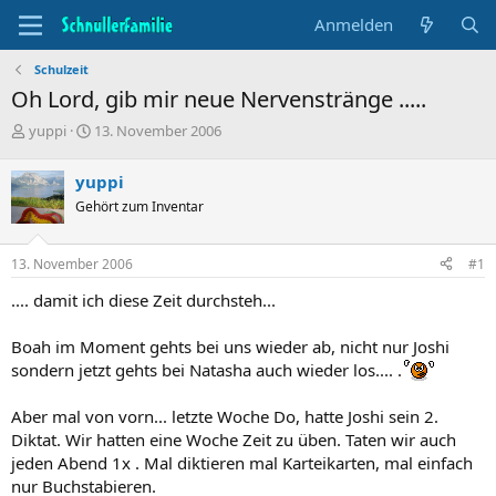
Anmelden
Schulzeit
Oh Lord, gib mir neue Nervenstränge .....
T
B
yuppi
13. November 2006
h
e
e
g
yuppi
m
i
Gehört zum Inventar
e
n
n
n
s
d
13. November 2006
#1
t
a
a
t
.... damit ich diese Zeit durchsteh...
r
u
t
m
Boah im Moment gehts bei uns wieder ab, nicht nur Joshi
e
sondern jetzt gehts bei Natasha auch wieder los.... .
r
Aber mal von vorn... letzte Woche Do, hatte Joshi sein 2.
Diktat. Wir hatten eine Woche Zeit zu üben. Taten wir auch
jeden Abend 1x . Mal diktieren mal Karteikarten, mal einfach
nur Buchstabieren.