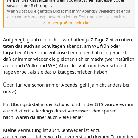
sowas in der Richtung ....
Wann übst Du eigentlich Diktat mit ihm? Abends? Vielleicht ist er da
auch einfach zu ausgepowert in letzter Zeit, und kann sich nichts
mehr merken???
Zum Vergrößern anklicken....
LG Silly
Aufgeregt, glaub ich nciht... wir hatten ja 7 Tage Zeit zu üben,
taten das auch an Schultagen abends, am WE früh oder
tagsüber. Aber schon zuhause beim üben hab ich gemerkt,
daß er immer wieder die gleichen Fehler macht (war natürlich
auch noch Vollmond WE ) Aber der Vollmond war schon 4
Tage vorbei, als sie das Diktat geschrieben haben.
Üben tun wir schon immer Abends, geht ja nicht anders bei
uns :-(
Ein Übungsdiktat in der Schule.. und in der GTS wurde es ihm
auch diktiert, allerdings direkt verbessert..den spuren
nach..waren da aber auch viele Fehler.
Meine Vermutung ist auch...entweder ist er zu
ausgepowert...daher werd ich vorerst auch keinen Termin bei