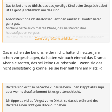
Das ist bei uns so üblich, das das jeweilige Kind beim Gespräch dabei
ist.Es geht ja schließlich um das Kind.
Ansonsten finde ich die Konsequenz den ranzen zu kontrollieren
ganz gut.
Michelle hatte auch mal die Phase, das sie ständig ihre
hausaufgaben vergass.
Da habe ich die lehrerin gebeten, das sie mir im hausaufgabenheft
Zum Vergrößern anklicken....
unterschreibt, das Michelle alle HAs die sie an diesem tag hat, auch
richtig aufgeschrieben hat.
Das machen die bei uns leider nicht, hatte ich letztes Jahr
So klappte das ganz gut.
schon vorgeschlagen, da hatten wir auch einmal das Drama.
Aber sie sagten, das sei keine Grundschule... wenn sie das
nicht selbstständig könne, sei sie hier halt fehl am Platz :-(
Diktate sind echt so ne Sache.Zuhause beim üben klappt alles supi,
aber wenns drauf ankommt ist es grottenschlecht.
Ich tippe da viel auf Angst vorm Diktat, so das sie während des
Diktates einen richtigen Black-out haben.