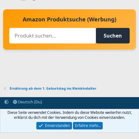
Amazon Produktsuche (Werbung)
Suchen
Ernährung ab dem 1. Geburtstag ins Kleinkindalter
Deutsch [Du]
Kontakt aufnehmen
Bedingungen und Regeln
Datenschutz
Diese Seite verwendet Cookies. Indem du diese Website weiterhin nutzt,
Hilfe
Startseite
R
erklärst du dich mit der Verwendung von Cookies einverstanden.
S
S
Einverstanden
Erfahre mehr…
®
Community platform by XenForo
© 2010-2024 XenForo Ltd.