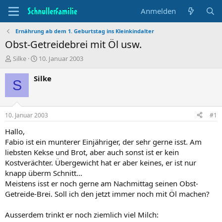
Anmelden
Ernährung ab dem 1. Geburtstag ins Kleinkindalter
Obst-Getreidebrei mit Öl usw.
T
B
Silke
10. Januar 2003
h
e
e
g
Silke
S
m
i
e
n
n
n
s
d
10. Januar 2003
#1
t
a
a
t
Hallo,
r
u
Fabio ist ein munterer Einjähriger, der sehr gerne isst. Am
t
m
liebsten Kekse und Brot, aber auch sonst ist er kein
e
Kostverächter. Übergewicht hat er aber keines, er ist nur
r
knapp überm Schnitt...
Meistens isst er noch gerne am Nachmittag seinen Obst-
Getreide-Brei. Soll ich den jetzt immer noch mit Öl machen?
Ausserdem trinkt er noch ziemlich viel Milch: