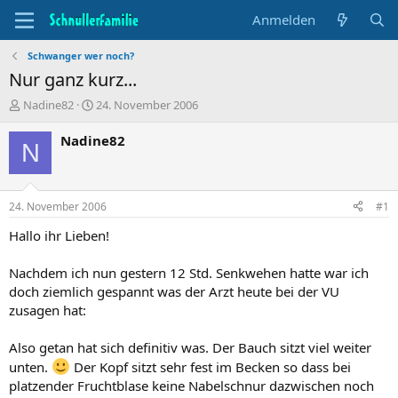
Anmelden
Schwanger wer noch?
Nur ganz kurz...
T
B
Nadine82
24. November 2006
h
e
e
g
Nadine82
N
m
i
e
n
n
n
s
d
24. November 2006
#1
t
a
a
t
Hallo ihr Lieben!
r
u
t
m
Nachdem ich nun gestern 12 Std. Senkwehen hatte war ich
e
doch ziemlich gespannt was der Arzt heute bei der VU
r
zusagen hat:
Also getan hat sich definitiv was. Der Bauch sitzt viel weiter
unten.
Der Kopf sitzt sehr fest im Becken so dass bei
platzender Fruchtblase keine Nabelschnur dazwischen noch