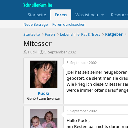
Startseite
Foren
Was ist neu
Resourc
Neue Beiträge
Foren durchsuchen
Startseite
Foren
Lebenshilfe, Rat & Trost
Ratgeber
Mitesser
T
B
Pucki
5. September 2002
h
e
e
g
5. September 2002
m
i
Joel hat seit seiner neugebore
e
n
n
n
gepostet, da sieht man sie drau
s
d
Wie krieg ich diese Mitesser sa
t
a
werde immer öfter darauf ange
Pucki
a
t
r
u
Gehört zum Inventar
t
m
e
5. September 2002
r
Hallo Pucki,
am Besten gar nichts daran ma