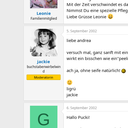
Mit der Zeit verschwindet es d
Nimmst Du eine spezielle Pfleg
Leonie
Liebe Grüsse Leonie
Familienmitglied
5. September 2002
liebe andrea
versuch mal, ganz sanft mit ei
wirkt ein bisschen wie ein"peel
jackie
buchstabenwirbelwin
ach ja, ohne seife natürlich!
d
Moderatorin
ligrü
jackie
6. September 2002
G
Hallo Pucki!