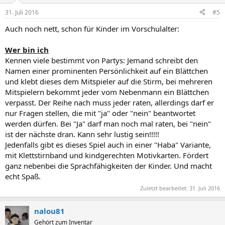
n
31. Juli 2016
#5
s
:
Auch noch nett, schon für Kinder im Vorschulalter:
Wer bin ich
Kennen viele bestimmt von Partys: Jemand schreibt den
Namen einer prominenten Persönlichkeit auf ein Blättchen
und klebt dieses dem Mitspieler auf die Stirm, bei mehreren
Mitspielern bekommt jeder vom Nebenmann ein Blättchen
verpasst. Der Reihe nach muss jeder raten, allerdings darf er
nur Fragen stellen, die mit "ja" oder "nein" beantwortet
werden dürfen. Bei "Ja" darf man noch mal raten, bei "nein"
ist der nächste dran. Kann sehr lustig sein!!!!!
Jedenfalls gibt es dieses Spiel auch in einer "Haba" Variante,
mit Klettstirnband und kindgerechten Motivkarten. Fördert
ganz nebenbei die Sprachfähigkeiten der Kinder. Und macht
echt Spaß.
Zuletzt bearbeitet:
31. Juli 2016
nalou81
Gehört zum Inventar