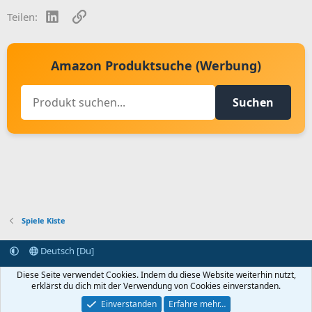
LinkedIn
Link
Teilen:
Amazon Produktsuche (Werbung)
Suchen
Spiele Kiste
Deutsch [Du]
Kontakt aufnehmen
Bedingungen und Regeln
Datenschutz
Diese Seite verwendet Cookies. Indem du diese Website weiterhin nutzt,
Hilfe
Startseite
R
erklärst du dich mit der Verwendung von Cookies einverstanden.
S
S
Einverstanden
Erfahre mehr…
®
Community platform by XenForo
© 2010-2024 XenForo Ltd.