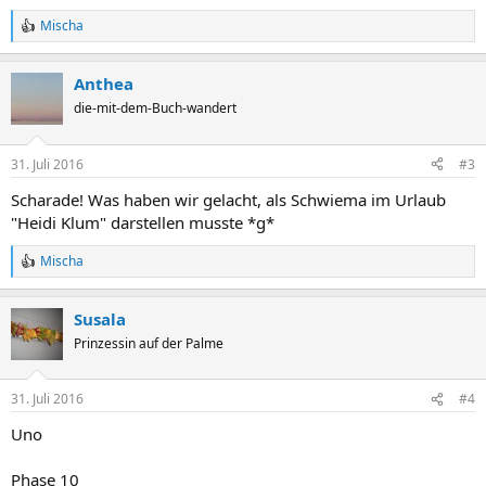
Mischa
R
e
a
Anthea
c
t
die-mit-dem-Buch-wandert
i
o
n
31. Juli 2016
#3
s
:
Scharade! Was haben wir gelacht, als Schwiema im Urlaub
"Heidi Klum" darstellen musste *g*
Mischa
R
e
a
Susala
c
t
Prinzessin auf der Palme
i
o
n
31. Juli 2016
#4
s
:
Uno
Phase 10