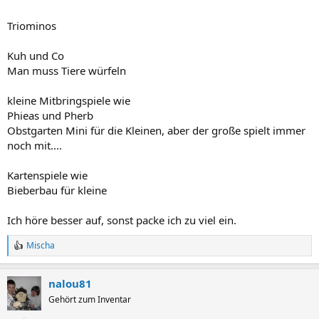
Triominos
Kuh und Co
Man muss Tiere würfeln
kleine Mitbringspiele wie
Phieas und Pherb
Obstgarten Mini für die Kleinen, aber der große spielt immer
noch mit....
Kartenspiele wie
Bieberbau für kleine
Ich höre besser auf, sonst packe ich zu viel ein.
Mischa
R
e
a
nalou81
c
t
Gehört zum Inventar
i
o