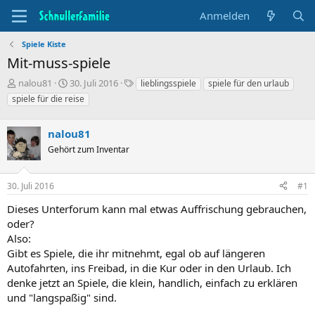
Anmelden
Spiele Kiste
Mit-muss-spiele
T
B
S
nalou81
30. Juli 2016
lieblingsspiele
spiele für den urlaub
h
e
t
spiele für die reise
e
g
i
m
i
c
e
nalou81
n
h
n
n
w
Gehört zum Inventar
s
d
o
t
a
r
a
t
t
30. Juli 2016
#1
r
u
e
Dieses Unterforum kann mal etwas Auffrischung gebrauchen,
t
m
e
oder?
r
Also:
Gibt es Spiele, die ihr mitnehmt, egal ob auf längeren
Autofahrten, ins Freibad, in die Kur oder in den Urlaub. Ich
denke jetzt an Spiele, die klein, handlich, einfach zu erklären
und "langspaßig" sind.