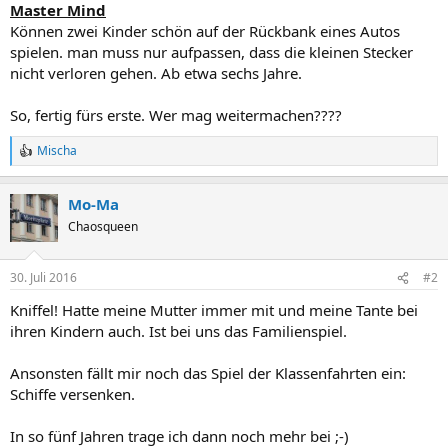
Master Mind
Können zwei Kinder schön auf der Rückbank eines Autos
spielen. man muss nur aufpassen, dass die kleinen Stecker
nicht verloren gehen. Ab etwa sechs Jahre.
So, fertig fürs erste. Wer mag weitermachen????
Mischa
R
e
a
Mo-Ma
c
t
Chaosqueen
i
o
n
30. Juli 2016
#2
s
:
Kniffel! Hatte meine Mutter immer mit und meine Tante bei
ihren Kindern auch. Ist bei uns das Familienspiel.
Ansonsten fällt mir noch das Spiel der Klassenfahrten ein:
Schiffe versenken.
In so fünf Jahren trage ich dann noch mehr bei ;-)