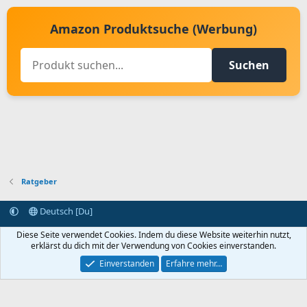
Amazon Produktsuche (Werbung)
Suchen
Ratgeber
Deutsch [Du]
Kontakt aufnehmen
Bedingungen und Regeln
Datenschutz
Diese Seite verwendet Cookies. Indem du diese Website weiterhin nutzt,
Hilfe
Startseite
R
erklärst du dich mit der Verwendung von Cookies einverstanden.
S
S
Einverstanden
Erfahre mehr…
®
Community platform by XenForo
© 2010-2024 XenForo Ltd.