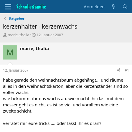
Anmelden
Ratgeber
kerzenhalter - kerzenwachs
T
B
marie, thalia
12. Januar 2007
h
e
e
g
marie, thalia
M
m
i
e
n
n
n
s
d
12. Januar 2007
#1
t
a
a
t
habe gerade den weihnachtsbaum abgehängt... und räume
r
u
alles in den weihnachtskarton, aber die kerzenständer sind so
t
m
voller wachs.
e
wie bekommt ihr das wachs ab. wie macht ihr das. mit dem
r
messer geht es nicht. es ist so viel und vorallem wie eine
zweite schicht.
verratet mir eure tricks .... oder lasst ihr es dran?