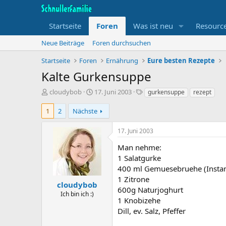
Startseite
Foren
Was ist neu
Resourc
Neue Beiträge
Foren durchsuchen
Startseite
Foren
Ernährung
Eure besten Rezepte
Kalte Gurkensuppe
T
B
S
cloudybob
17. Juni 2003
gurkensuppe
rezept
h
e
t
e
g
i
1
2
Nächste
m
i
c
e
n
h
17. Juni 2003
n
n
w
s
d
o
Man nehme:
t
a
r
1 Salatgurke
a
t
t
400 ml Gemuesebruehe (Instan
r
u
e
1 Zitrone
t
m
cloudybob
600g Naturjoghurt
e
Ich bin ich :)
1 Knobizehe
r
Dill, ev. Salz, Pfeffer