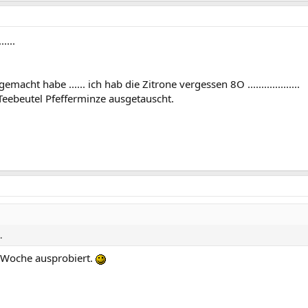
....
acht habe ...... ich hab die Zitrone vergessen 8O ...................
 Teebeutel Pfefferminze ausgetauscht.
.
 Woche ausprobiert.