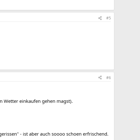
#5
#6
en Wetter einkaufen gehen magst).
erissen" - ist aber auch soooo schoen erfrischend.