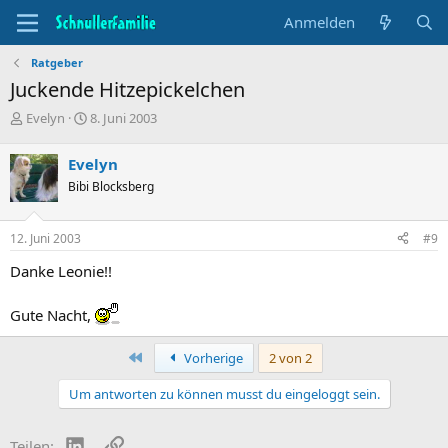
Anmelden
Ratgeber
Juckende Hitzepickelchen
T
B
Evelyn
8. Juni 2003
h
e
e
g
Evelyn
m
i
Bibi Blocksberg
e
n
n
n
s
d
12. Juni 2003
#9
t
a
a
t
Danke Leonie!!
r
u
t
m
Gute Nacht,
e
r
Erste
Vorherige
2 von 2
Um antworten zu können musst du eingeloggt sein.
LinkedIn
Link
Teilen: