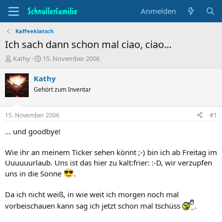
Anmelden
Kaffeeklatsch
Ich sach dann schon mal ciao, ciao...
T
B
Kathy
15. November 2006
h
e
e
g
Kathy
m
i
Gehört zum Inventar
e
n
n
n
s
d
15. November 2006
#1
t
a
a
t
... und goodbye!
r
u
t
m
Wie ihr an meinem Ticker sehen könnt ;-) bin ich ab Freitag im
e
Uuuuuurlaub. Uns ist das hier zu kalt:frier: :-D, wir verzupfen
r
uns in die Sonne
.
Da ich nicht weiß, in wie weit ich morgen noch mal
vorbeischauen kann sag ich jetzt schon mal tschüss
.