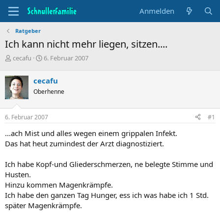
Anmelden
Ratgeber
Ich kann nicht mehr liegen, sitzen....
T
B
cecafu
6. Februar 2007
h
e
e
g
cecafu
m
i
Oberhenne
e
n
n
n
s
d
6. Februar 2007
#1
t
a
a
t
...ach Mist und alles wegen einem grippalen Infekt.
r
u
Das hat heut zumindest der Arzt diagnostiziert.
t
m
e
Ich habe Kopf-und Gliederschmerzen, ne belegte Stimme und
r
Husten.
Hinzu kommen Magenkrämpfe.
Ich habe den ganzen Tag Hunger, ess ich was habe ich 1 Std.
später Magenkrämpfe.