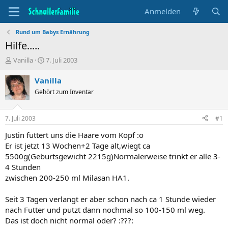
Anmelden
Rund um Babys Ernährung
Hilfe.....
T
B
Vanilla
7. Juli 2003
h
e
e
g
Vanilla
m
i
Gehört zum Inventar
e
n
n
n
s
d
7. Juli 2003
#1
t
a
a
t
Justin futtert uns die Haare vom Kopf :o
r
u
Er ist jetzt 13 Wochen+2 Tage alt,wiegt ca
t
m
5500g(Geburtsgewicht 2215g)Normalerweise trinkt er alle 3-
e
4 Stunden
r
zwischen 200-250 ml Milasan HA1.
Seit 3 Tagen verlangt er aber schon nach ca 1 Stunde wieder
nach Futter und putzt dann nochmal so 100-150 ml weg.
Das ist doch nicht normal oder? :???: