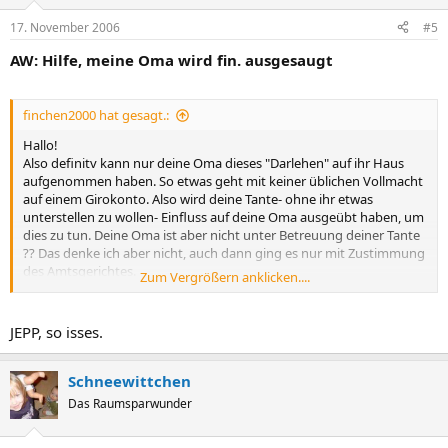
17. November 2006
#5
AW: Hilfe, meine Oma wird fin. ausgesaugt
finchen2000 hat gesagt.:
Hallo!
Also definitv kann nur deine Oma dieses "Darlehen" auf ihr Haus
aufgenommen haben. So etwas geht mit keiner üblichen Vollmacht
auf einem Girokonto. Also wird deine Tante- ohne ihr etwas
unterstellen zu wollen- Einfluss auf deine Oma ausgeübt haben, um
dies zu tun. Deine Oma ist aber nicht unter Betreuung deiner Tante
?? Das denke ich aber nicht, auch dann ging es nur mit Zustimmung
des Amtsgerichtes.
Zum Vergrößern anklicken....
Ihr habt aus meiner Sicht leider keine Möglichkeit, Bankgeheimnis
sei Dank! Das Haus gehört deiner Oma, und sie kann zu ihren
Lebzeiten damit "machen", was sie möchte. Klar, dass deine Tante
JEPP, so isses.
sie wahrscheinlich beeinflusst, aber sofern sie im Vollbesitz ihrer
geistigen Kräfte ist, kann man da nichts tun.
Nur, wenn deine Oma "entmündigt" würde, wäre das anders. Und
Schneewittchen
das ist ja wohl nicht in eurem Sinne?!
Das Raumsparwunder
Sorry, dass ich dir keine andere Auskunft geben kann.