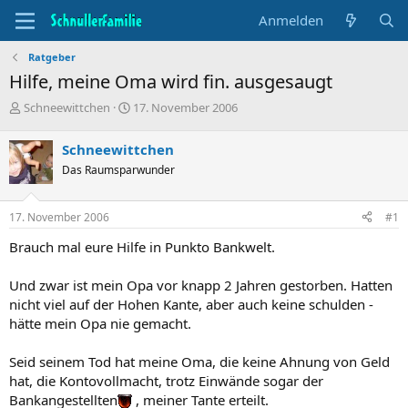
Anmelden
Ratgeber
Hilfe, meine Oma wird fin. ausgesaugt
T
B
Schneewittchen
17. November 2006
h
e
e
g
Schneewittchen
m
i
Das Raumsparwunder
e
n
n
n
s
d
17. November 2006
#1
t
a
a
t
Brauch mal eure Hilfe in Punkto Bankwelt.
r
u
t
m
Und zwar ist mein Opa vor knapp 2 Jahren gestorben. Hatten
e
nicht viel auf der Hohen Kante, aber auch keine schulden -
r
hätte mein Opa nie gemacht.
Seid seinem Tod hat meine Oma, die keine Ahnung von Geld
hat, die Kontovollmacht, trotz Einwände sogar der
Bankangestellten
, meiner Tante erteilt.