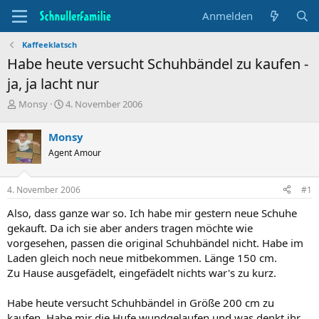
Anmelden
Kaffeeklatsch
Habe heute versucht Schuhbändel zu kaufen -
ja, ja lacht nur
T
B
Monsy
4. November 2006
h
e
e
g
Monsy
m
i
Agent Amour
e
n
n
n
s
d
4. November 2006
#1
t
a
a
t
Also, dass ganze war so. Ich habe mir gestern neue Schuhe
r
u
gekauft. Da ich sie aber anders tragen möchte wie
t
m
vorgesehen, passen die original Schuhbändel nicht. Habe im
e
Laden gleich noch neue mitbekommen. Länge 150 cm.
r
Zu Hause ausgefädelt, eingefädelt nichts war's zu kurz.
Habe heute versucht Schuhbändel in Größe 200 cm zu
kaufen. Habe mir die Hufe wundgelaufen und was denkt ihr,