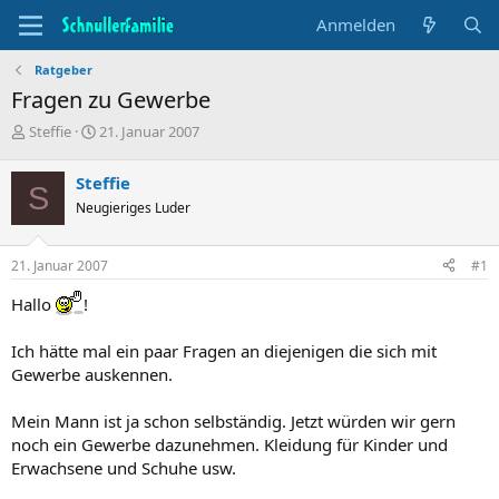
Anmelden
Ratgeber
Fragen zu Gewerbe
T
B
Steffie
21. Januar 2007
h
e
e
g
Steffie
S
m
i
Neugieriges Luder
e
n
n
n
s
d
21. Januar 2007
#1
t
a
a
t
Hallo
!
r
u
t
m
Ich hätte mal ein paar Fragen an diejenigen die sich mit
e
r
Gewerbe auskennen.
Mein Mann ist ja schon selbständig. Jetzt würden wir gern
noch ein Gewerbe dazunehmen. Kleidung für Kinder und
Erwachsene und Schuhe usw.