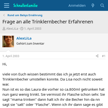
Anmelden
Rund um Babys Ernährung
Frage an alle Trinklernbecher Erfahrenen
T
B
AlexLiLa
1. April 2003
h
e
e
g
AlexLiLa
m
i
Gehört zum Inventar
e
n
n
n
s
d
1. April 2003
#1
t
a
a
t
Hi,
r
u
t
m
viele von Euch wissen bestimmt das ich ja jetzt erst auch
e
Trinklernbecher umstellen konnte. Da Lisa noch nicht soweit
r
war.
Nun ist es so das Laura die vorher so ca.800ml getrunken hat
nun ganz wenig trinkt. Sie vermisst ihr Flasche schon sehr. Sie
sagt "mama trinken" dann halt ich ihr die Becher hin da nn
sagt sie "satt" oder "Flasche". Wenn ich ihr dann sage es gibt