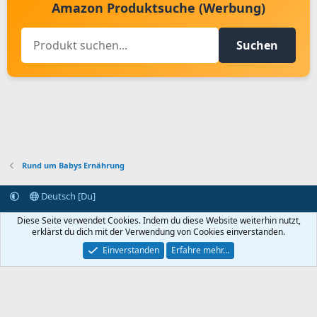
Amazon Produktsuche (Werbung)
Suchen
Rund um Babys Ernährung
Deutsch [Du]
Kontakt aufnehmen
Bedingungen und Regeln
Datenschutz
Diese Seite verwendet Cookies. Indem du diese Website weiterhin nutzt,
Hilfe
Startseite
R
erklärst du dich mit der Verwendung von Cookies einverstanden.
S
S
Einverstanden
Erfahre mehr…
®
Community platform by XenForo
© 2010-2024 XenForo Ltd.