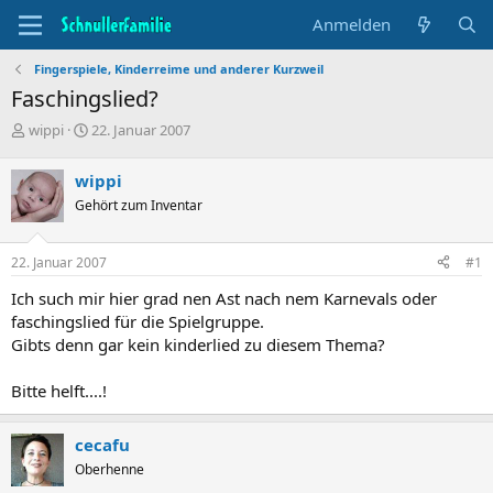
Anmelden
Fingerspiele, Kinderreime und anderer Kurzweil
Faschingslied?
T
B
wippi
22. Januar 2007
h
e
e
g
wippi
m
i
Gehört zum Inventar
e
n
n
n
s
d
22. Januar 2007
#1
t
a
a
t
Ich such mir hier grad nen Ast nach nem Karnevals oder
r
u
faschingslied für die Spielgruppe.
t
m
Gibts denn gar kein kinderlied zu diesem Thema?
e
r
Bitte helft....!
cecafu
Oberhenne