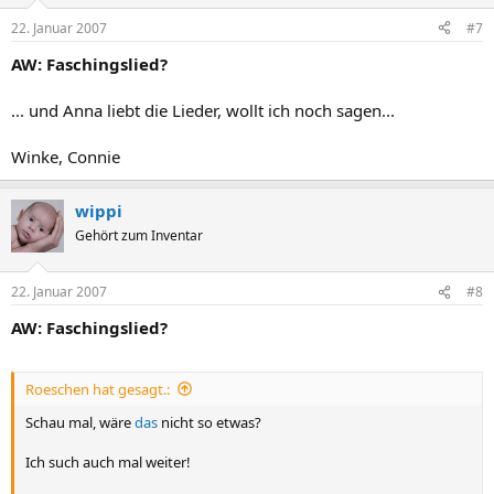
22. Januar 2007
#7
AW: Faschingslied?
... und Anna liebt die Lieder, wollt ich noch sagen...
Winke, Connie
wippi
Gehört zum Inventar
22. Januar 2007
#8
AW: Faschingslied?
Roeschen hat gesagt.:
Schau mal, wäre
das
nicht so etwas?
Ich such auch mal weiter!