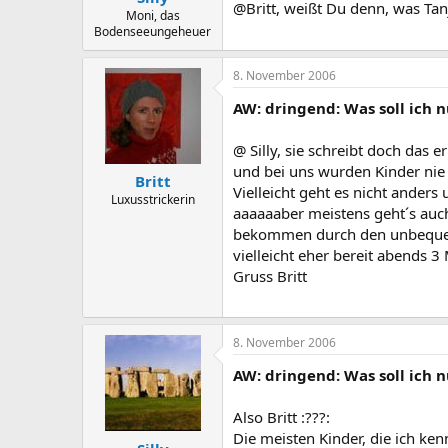
@Britt, weißt Du denn, was Ta
Moni, das
Bodenseeungeheuer
8. November 2006
AW: dringend: Was soll ich nu
@ Silly, sie schreibt doch das e
und bei uns wurden Kinder nie
Britt
Vielleicht geht es nicht anders
Luxusstrickerin
aaaaaaber meistens geht´s auch
bekommen durch den unbequeme
vielleicht eher bereit abends 3
Gruss Britt
8. November 2006
AW: dringend: Was soll ich nu
Also Britt :???:
Die meisten Kinder, die ich ke