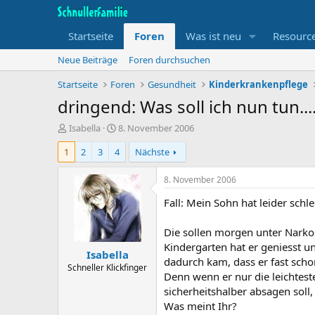
Startseite
Foren
Was ist neu
Resourc
Neue Beiträge
Foren durchsuchen
Startseite
Foren
Gesundheit
Kinderkrankenpflege
dringend: Was soll ich nun tun....
T
B
Isabella
8. November 2006
h
e
1
2
3
4
Nächste
e
g
m
i
e
n
8. November 2006
n
n
Fall: Mein Sohn hat leider schl
s
d
t
a
a
t
Die sollen morgen unter Narko
r
u
Kindergarten hat er geniesst u
Isabella
t
m
dadurch kam, dass er fast scho
e
Schneller Klickfinger
Denn wenn er nur die leichtest
r
sicherheitshalber absagen soll
Was meint Ihr?