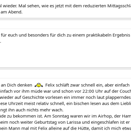
l wieder. Mal sehen, wie es jetzt mit dem reduzierten Mittagsschl
t am Abend.
 für euch und besonders für dich zu einem praktikabeln Ergebni
.
r an Dich denken
Felix schläft zwar schnell ein, aber einfa
einfach vor ihm müde war und schon vor 22:00 Uhr auf der Couch 
wieder auf Geschichte vorlesen ein immer noch laut plapperndes
se Uhrzeit meist relativ schnell, ein bischen lesen aus dem Lieb
ingt ihn auch nichts mehr wach.
müde zu bekommen ist. Am Sonntag waren wir im Airhop, der Hamme
m noch weiter Geburtstag von Larissa und eingeschlafen ist er 
ein Mann mal mit Felix alleine auf die Hütte, damit ich mich etwa