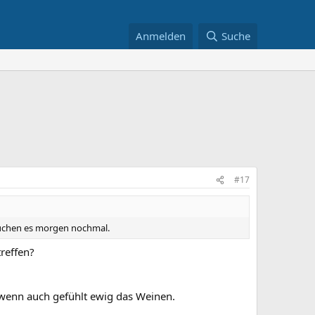
Anmelden
Suche
#17
rsuchen es morgen nochmal.
reffen?
 wenn auch gefühlt ewig das Weinen.