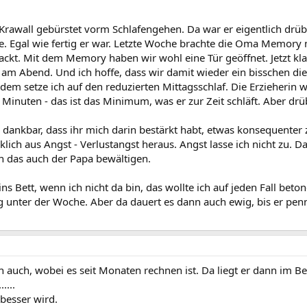
Krawall gebürstet vorm Schlafengehen. Da war er eigentlich drübe
. Egal wie fertig er war. Letzte Woche brachte die Oma Memory
kt. Mit dem Memory haben wir wohl eine Tür geöffnet. Jetzt kla
t am Abend. Und ich hoffe, dass wir damit wieder ein bisschen d
dem setze ich auf den reduzierten Mittagsschlaf. Die Erzieherin w
5 Minuten - das ist das Minimum, was er zur Zeit schläft. Aber dr
r dankbar, dass ihr mich darin bestärkt habt, etwas konsequenter 
klich aus Angst - Verlustangst heraus. Angst lasse ich nicht zu. D
nn das auch der Papa bewältigen.
ins Bett, wenn ich nicht da bin, das wollte ich auf jeden Fall be
unter der Woche. Aber da dauert es dann auch ewig, bis er pennt.
 auch, wobei es seit Monaten rechnen ist. Da liegt er dann im B
....
 besser wird.