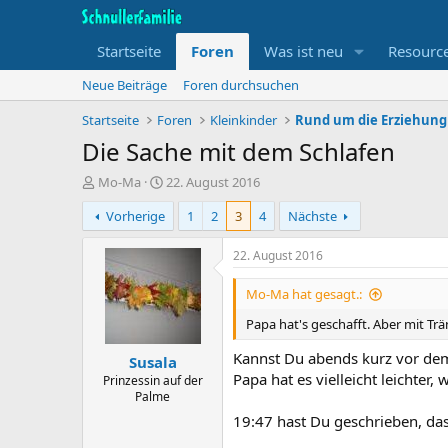
Startseite
Foren
Was ist neu
Resourc
Neue Beiträge
Foren durchsuchen
Startseite
Foren
Kleinkinder
Rund um die Erziehung
Die Sache mit dem Schlafen
T
B
Mo-Ma
22. August 2016
h
e
Vorherige
1
2
3
4
Nächste
e
g
m
i
e
n
22. August 2016
n
n
s
d
Mo-Ma hat gesagt.:
t
a
Papa hat's geschafft. Aber mit Tr
a
t
r
u
Kannst Du abends kurz vor dem 
Susala
t
m
Papa hat es vielleicht leichter,
e
Prinzessin auf der
Palme
r
19:47 hast Du geschrieben, das