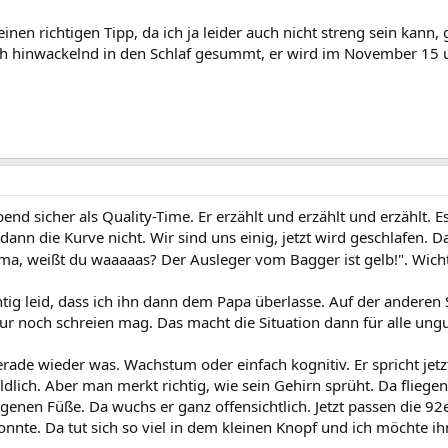
einen richtigen Tipp, da ich ja leider auch nicht streng sein kann
 hinwackelnd in den Schlaf gesummt, er wird im November 15 un
end sicher als Quality-Time. Er erzählt und erzählt und erzählt. Es
dann die Kurve nicht. Wir sind uns einig, jetzt wird geschlafen. 
ama, weißt du waaaaas? Der Ausleger vom Bagger ist gelb!". Wic
richtig leid, dass ich ihn dann dem Papa überlasse. Auf der ande
nur noch schreien mag. Das macht die Situation dann für alle ungu
 gerade wieder was. Wachstum oder einfach kognitiv. Er spricht jetz
ildlich. Aber man merkt richtig, wie sein Gehirn sprüht. Da flie
genen Füße. Da wuchs er ganz offensichtlich. Jetzt passen die 92e
nnte. Da tut sich so viel in dem kleinen Knopf und ich möchte i