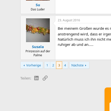
Su
Das Luder
23. August 2016
Bei meinem Großen wurde es mit 
anstrengend wird, dass er irg
Natürlich muss ich ihn nicht m
ruhiger ab und an.....
Susala
Prinzessin auf der
Palme
Vorherige
1
2
3
4
Nächste
LinkedIn
Link
Teilen: