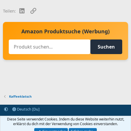
LinkedIn
Link
Teilen:
Amazon Produktsuche (Werbung)
Suchen
Kaffeeklatsch
Deutsch [Du]
Kontakt aufnehmen
Bedingungen und Regeln
Datenschutz
Diese Seite verwendet Cookies. Indem du diese Website weiterhin nutzt,
Hilfe
Startseite
R
erklärst du dich mit der Verwendung von Cookies einverstanden.
S
S