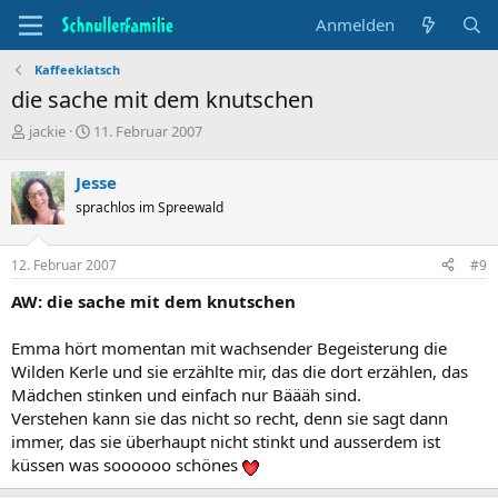
Anmelden
Kaffeeklatsch
die sache mit dem knutschen
T
B
jackie
11. Februar 2007
h
e
e
g
Jesse
m
i
sprachlos im Spreewald
e
n
n
n
s
d
12. Februar 2007
#9
t
a
a
t
AW: die sache mit dem knutschen
r
u
t
m
Emma hört momentan mit wachsender Begeisterung die
e
Wilden Kerle und sie erzählte mir, das die dort erzählen, das
r
Mädchen stinken und einfach nur Bäääh sind.
Verstehen kann sie das nicht so recht, denn sie sagt dann
immer, das sie überhaupt nicht stinkt und ausserdem ist
küssen was soooooo schönes