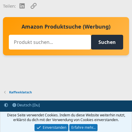
LinkedIn
Link
Teilen:
Amazon Produktsuche (Werbung)
Suchen
Kaffeeklatsch
Deutsch [Du]
Kontakt aufnehmen
Bedingungen und Regeln
Datenschutz
Diese Seite verwendet Cookies. Indem du diese Website weiterhin nutzt,
Hilfe
Startseite
R
erklärst du dich mit der Verwendung von Cookies einverstanden.
S
S
Einverstanden
Erfahre mehr…
®
Community platform by XenForo
© 2010-2024 XenForo Ltd.