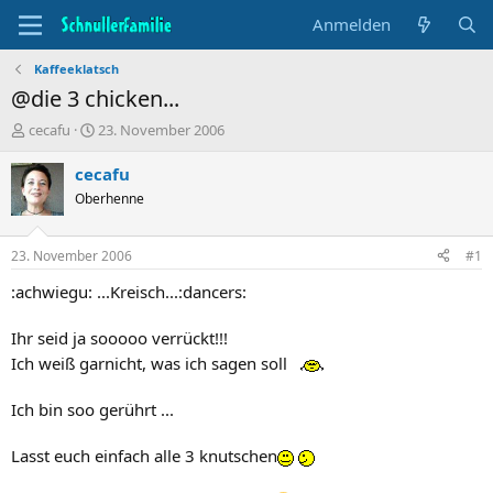
Anmelden
Kaffeeklatsch
@die 3 chicken...
T
B
cecafu
23. November 2006
h
e
e
g
cecafu
m
i
Oberhenne
e
n
n
n
s
d
23. November 2006
#1
t
a
a
t
:achwiegu: ...Kreisch...:dancers:
r
u
t
m
Ihr seid ja sooooo verrückt!!!
e
Ich weiß garnicht, was ich sagen soll
r
Ich bin soo gerührt ...
Lasst euch einfach alle 3 knutschen