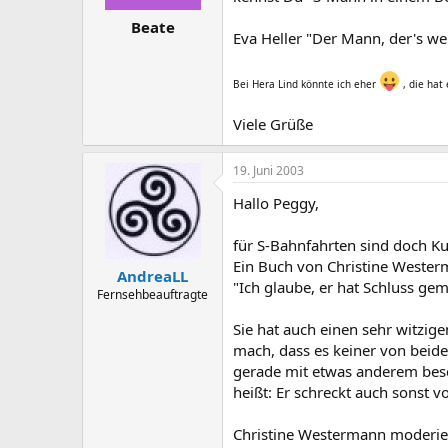
Beate
Eva Heller "Der Mann, der's wer
Bei Hera Lind könnte ich eher
, die hat 
Viele Grüße
19. Juni 2003
Hallo Peggy,
für S-Bahnfahrten sind doch Ku
Ein Buch von Christine Wester
AndreaLL
"Ich glaube, er hat Schluss ge
Fernsehbeauftragte
Sie hat auch einen sehr witzige
mach, dass es keiner von beiden
gerade mit etwas anderem besch
heißt: Er schreckt auch sonst vo
Christine Westermann moderier