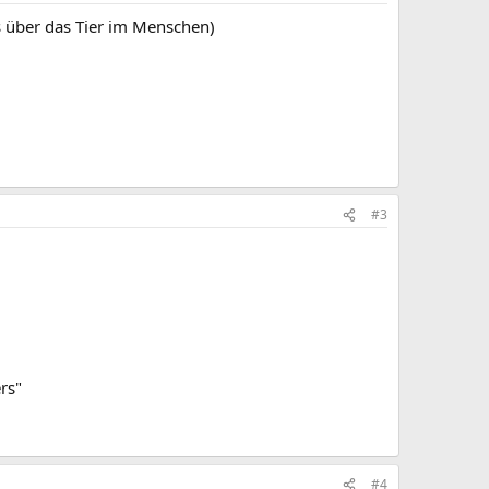
s über das Tier im Menschen)
#3
rs"
#4