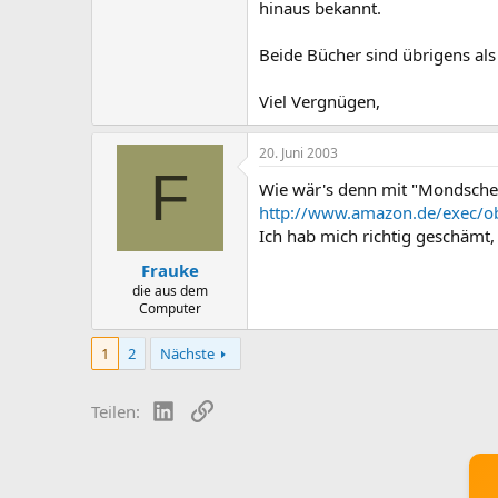
hinaus bekannt.
Beide Bücher sind übrigens al
Viel Vergnügen,
20. Juni 2003
F
Wie wär's denn mit "Mondschei
http://www.amazon.de/exec/o
Ich hab mich richtig geschämt,
Frauke
die aus dem
Computer
1
2
Nächste
LinkedIn
Link
Teilen: