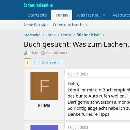
Startseite
Foren
Was ist neu
Resourc
Neue Beiträge
Foren durchsuchen
Startseite
Foren
Bistro
Bücher Kiste
Buch gesucht: Was zum Lachen.
T
B
FriMa
18. Juni 2003
h
e
1
2
Nächste
e
g
m
i
e
n
18. Juni 2003
n
n
F
Hallo,
s
d
t
a
könnt ihr mir ein Buch empfehl
a
t
das bunte Auto rufen wollen?
r
u
Darf gerne schwarzer Humor se
FriMa
t
m
So richtig abgelacht habe ich
e
Danke für eure Tipps!
r
18. Juni 2003