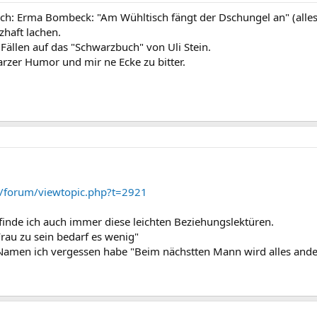
 ich: Erma Bombeck: "Am Wühltisch fängt der Dschungel an" (alle
zhaft lachen.
ällen auf das "Schwarzbuch" von Uli Stein.
arzer Humor und mir ne Ecke zu bitter.
de/forum/viewtopic.php?t=2921
 finde ich auch immer diese leichten Beziehungslektüren.
Frau zu sein bedarf es wenig"
 Namen ich vergessen habe "Beim nächstten Mann wird alles ande