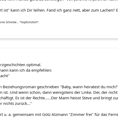
t ist" kann ich Dir leihen. Fand ich ganz nett, aber zum Lachen? 
eine Schreibe... *kopfschüttel*.
rzgeschichten optimal.
mann kann ich da empfehlen:
macht"
n Beziehungsroman geschrieben "Baby, wann heiratest du mich?". D
 ist. Und wenn schon, dann wenigstens der Linke. Der, der nicht g
äftigt. Es ist der Rechte......Der Mann heisst Steve und bringt z
r nichts zurück..."
t u. a. gemeinsam mit Götz Alzmann "Zimmer frei" für das Fernse