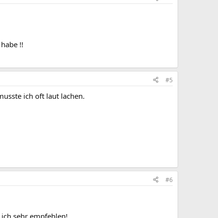
habe !!
#5
usste ich oft laut lachen.
#6
ich sehr empfehlen!