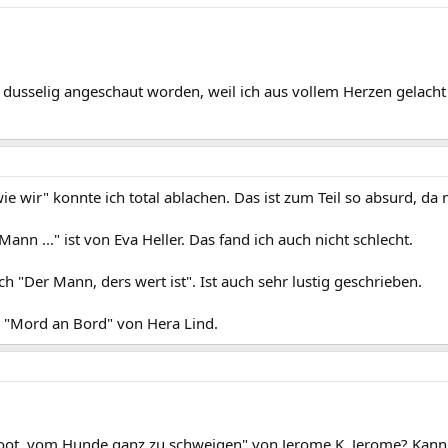
h dusselig angeschaut worden, weil ich aus vollem Herzen gelacht 
 wir" konnte ich total ablachen. Das ist zum Teil so absurd, da m
n ..." ist von Eva Heller. Das fand ich auch nicht schlecht.
ch "Der Mann, ders wert ist". Ist auch sehr lustig geschrieben.
 "Mord an Bord" von Hera Lind.
oot, vom Hunde ganz zu schweigen" von Jerome K. Jerome? Kann 