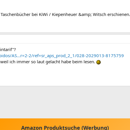
s Taschenbücher bei KiWi / Kiepenheuer &amp; Witsch erschienen
ntarif"?
bidos/AS...r=2-2/ref=sr_aps_prod_2_1/028-2029013-8175759
 weil ich immer so laut gelacht habe beim lesen.
Amazon Produktsuche (Werbung)