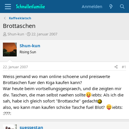
Anmelden
Kaffeeklatsch
Brottaschen
T
B
Shun-kun
22. Januar 2007
h
e
e
g
Shun-kun
m
i
Rising Sun
e
n
n
n
s
d
22. Januar 2007
#1
t
a
a
t
Weiss jemand wo man online schoene und preiswerte
r
u
Brottaschen fuer den Kiga kaufen kann?
t
m
War heute beim vortsellungsgespraech, und die zeigten mir
e
div. Taschen, die man selbst naehen sollte
iebts: Als ich die
r
sah, habe ich gleich sofort "Brottasche" gedacht
also, wo kann man kaufen schicke Tasche fuel Blot?
iebts:
:???:
suessestan