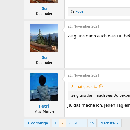
s
:
Su
Petri
R
Das Luder
e
a
22. November 2021
c
t
Zeig uns dann auch was Du b
i
o
n
s
:
Su
Das Luder
22. November 2021
Su hat gesagt.:
Zeig uns dann auch was Du bek
Ja, das mache ich. Jeden Tag ei
Petri
Miss Marple
Vorherige
1
2
3
4
…
15
Nächste