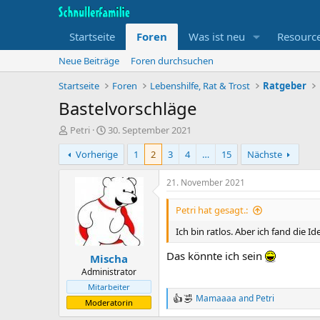
Startseite
Foren
Was ist neu
Resourc
Neue Beiträge
Foren durchsuchen
Startseite
Foren
Lebenshilfe, Rat & Trost
Ratgeber
Bastelvorschläge
T
B
Petri
30. September 2021
h
e
Vorherige
1
2
3
4
…
15
Nächste
e
g
m
i
e
n
21. November 2021
n
n
s
d
Petri hat gesagt.:
t
a
Ich bin ratlos. Aber ich fand die I
a
t
r
u
Das könnte ich sein
Mischa
t
m
e
Administrator
r
Mitarbeiter
Mamaaaa
and
Petri
R
Moderatorin
e