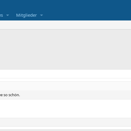
es
Mitglieder
dee so schön.