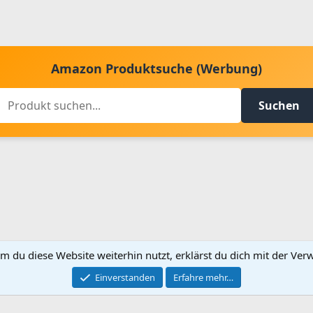
Amazon Produktsuche (Werbung)
Suchen
m du diese Website weiterhin nutzt, erklärst du dich mit der V
Kontakt aufnehmen
Bed
Einverstanden
Erfahre mehr…
®
Community platform by XenForo
© 2010-2024 XenForo Ltd.