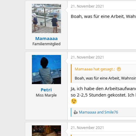
a
21. November 2021
c
t
Boah, was für eine Arbeit, Wahn
i
o
n
s
:
Mamaaaa
Familienmitglied
21. November 2021
Mamaaaa hat gesagt.:
Boah, was für eine Arbeit, Wahnsin
Ja, ich habe den Arbeitsaufwan
Petri
so 2-2,5 Stunden gekostet. Ich
Miss Marple
Mamaaaa
and
Smile76
R
e
a
21. November 2021
c
t