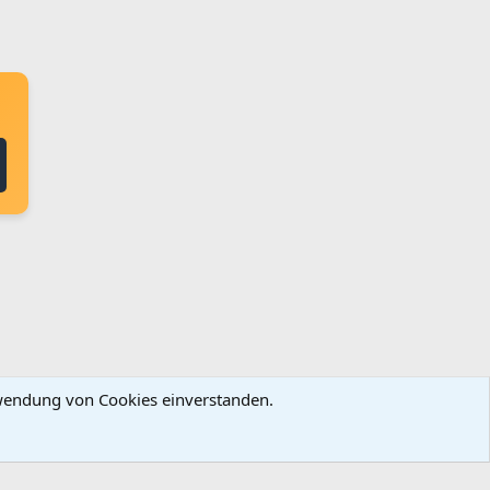
erwendung von Cookies einverstanden.
ingungen und Regeln
Datenschutz
Hilfe
Startseite
R
S
S