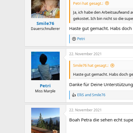
i
Petri hat gesagt.:
o
n
Ja, ich habe den Arbeitsaufwand a
s
gekostet. Ich bin nicht so die s
:
Smile76
Haste gut gemacht. Habs doch 
Dauerschnullerer
Petri
R
e
a
22. November 2021
c
t
i
Smile76 hat gesagt.:
o
n
Haste gut gemacht. Habs doch ges
s
:
Danke für Deine Unterstützun
Petri
Miss Marple
ElliS
and
Smile76
R
e
a
22. November 2021
c
t
Boah Petra die sehen echt supe
i
o
n