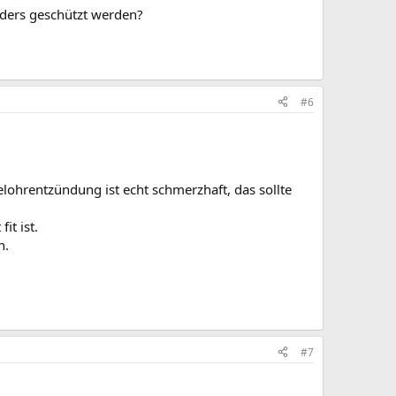
nders geschützt werden?
#6
elohrentzündung ist echt schmerzhaft, das sollte
it ist.
n.
#7