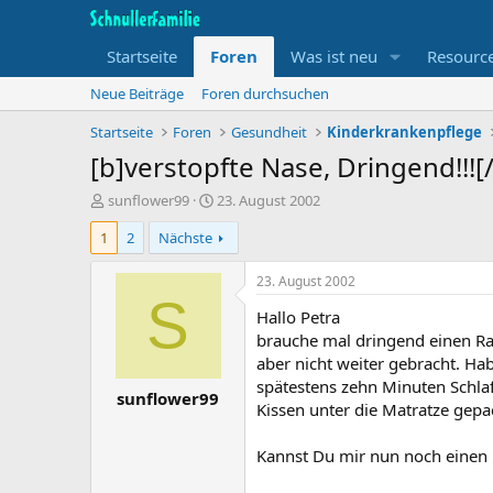
Startseite
Foren
Was ist neu
Resourc
Neue Beiträge
Foren durchsuchen
Startseite
Foren
Gesundheit
Kinderkrankenpflege
[b]verstopfte Nase, Dringend!!![
T
B
sunflower99
23. August 2002
h
e
1
2
Nächste
e
g
m
i
e
n
23. August 2002
n
n
S
Hallo Petra
s
d
t
a
brauche mal dringend einen Rat
a
t
aber nicht weiter gebracht. H
r
u
spätestens zehn Minuten Schlaf
sunflower99
t
m
Kissen unter die Matratze gepa
e
r
Kannst Du mir nun noch einen Ra