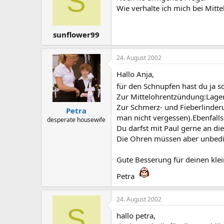
S
Wie verhalte ich mich bei Mit
sunflower99
24. August 2002
Hallo Anja,
für den Schnupfen hast du ja
Zur Mittelohrentzündung:Lagere
Zur Schmerz- und Fieberlinderu
Petra
man nicht vergessen).Ebenfall
desperate housewife
Du darfst mit Paul gerne an die
Die Ohren müssen aber unbedin
Gute Besserung für deinen kl
Petra
24. August 2002
S
hallo petra,