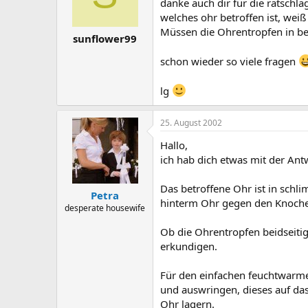
danke auch dir für die ratschlä
welches ohr betroffen ist, wei
Müssen die Ohrentropfen in be
sunflower99
schon wieder so viele fragen
lg
25. August 2002
Hallo,
ich hab dich etwas mit der Antw
Das betroffene Ohr ist in schl
Petra
hinterm Ohr gegen den Knoche
desperate housewife
Ob die Ohrentropfen beidseiti
erkundigen.
Für den einfachen feuchtwarme
und auswringen, dieses auf das
Ohr lagern.