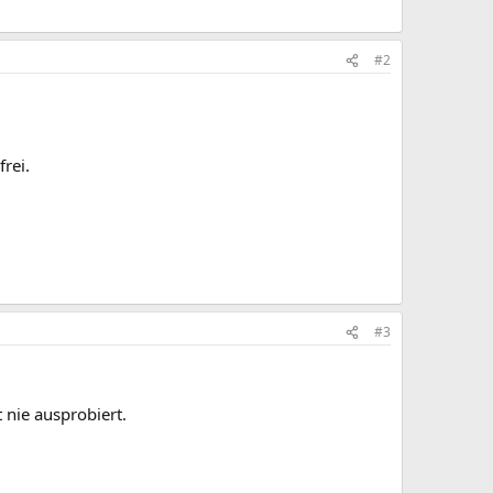
#2
rei.
#3
 nie ausprobiert.