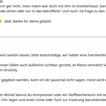
ge.
ß ich gar nicht. mein mann war doch mit ihm im krankenhaus. kann 
ide ohren oder nur in das betroffene? und noch ´ne frage zu de
. aber danke für deine geduld.
ort warten lassen, bitte entschuldige, wir hatten eine Familienfei
immen Fällen auch äußerlich sichtbar gerötet, es fliesst vermehrt
n drückst).
g gegeben werden, kann ich dir pauschal nicht sagen, meist wir
n Wickel kannst du Kompressen oder ein Stofftaschentuch mit a
 Ohr legen und einen Schal oder Tuch zur Fixierung darumbinden