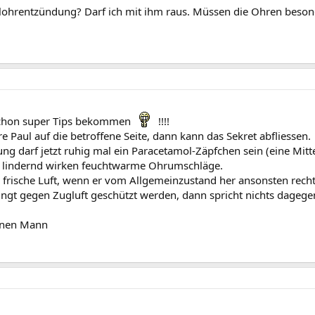
telohrentzündung? Darf ich mit ihm raus. Müssen die Ohren beso
 schon super Tips bekommen
!!!!
 Paul auf die betroffene Seite, dann kann das Sekret abfliessen.
ng darf jetzt ruhig mal ein Paracetamol-Zäpfchen sein (eine Mitt
s lindernd wirken feuchtwarme Ohrumschläge.
 frische Luft, wenn er vom Allgemeinzustand her ansonsten recht f
gt gegen Zugluft geschützt werden, dann spricht nichts dagege
einen Mann