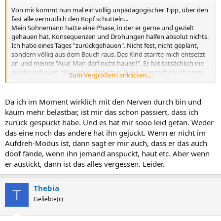
Von mir kommt nun mal ein völlig unpädagogischer Tipp, über den
fast alle vermutlich den Kopf schütteln...
Mein Sohnemann hatte eine Phase, in der er gerne und gezielt
gehauen hat. Konsequenzen und Drohungen halfen absolut nichts.
Ich habe eines Tages "zurückgehauen". Nicht fest, nicht geplant,
sondern völlig aus dem Bauch raus. Das Kind starrte mich entsetzt
an und meinte "Aua! Man darf nicht hauen!". Er hat tatsächlich nie
wieder gehauen. Wir haben danach in Ruhe gesprochen, ich sagte
Zum Vergrößern anklicken....
ihm, dass ich ihn nicht hauen wollte, dass mir das sehr leid tut, aber
er mir so weh getan hat, dass ich nicht wusste, was ich machen soll.
Er meinte dann, das sei ganz blöd und tat ein bisschen weh und
Da ich im Moment wirklich mit den Nerven durch bin und
erschrocken hat er sich doll. Und dass er nicht möchte, dass mir das
kaum mehr belastbar, ist mir das schon passiert, dass ich
auch so geht.
zurück gespuckt habe. Und es hat mir sooo leid getan. Weder
das eine noch das andere hat ihn gejuckt. Wenn er nicht im
Aufdreh-Modus ist, dann sagt er mir auch, dass er das auch
doof fände, wenn ihn jemand anspuckt, haut etc. Aber wenn
er austickt, dann ist das alles vergessen. Leider.
Thebia
T
Geliebte(r)