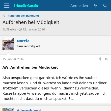
Anmelden
Rund um die Erziehung
Aufdrehen bei Müdigkeit
T
B
Thebia
12. Januar 2016
h
e
e
g
Noreia
m
i
Familienmitglied
e
n
n
n
s
d
15. Januar 2016
#9
t
a
a
t
AW: Aufdrehen bei Müdigkeit
r
u
t
m
Also anspucken geht gar nicht. Ich würde es ihn sauber
e
machen lassen. Und du wartest so lange mit deinem Berliner.
r
Trotzdem versuchen dieses "wenn...dann" zu vermeiden.
Kurze knappe Anweisungen: du machst mich jetzt sauber. ich
möchte nicht dass du mich anspuckst. Etc.
Winterblond