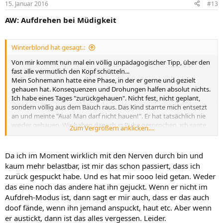
15. Januar 2016
#13
AW: Aufdrehen bei Müdigkeit
Winterblond hat gesagt.:
Von mir kommt nun mal ein völlig unpädagogischer Tipp, über den
fast alle vermutlich den Kopf schütteln...
Mein Sohnemann hatte eine Phase, in der er gerne und gezielt
gehauen hat. Konsequenzen und Drohungen halfen absolut nichts.
Ich habe eines Tages "zurückgehauen". Nicht fest, nicht geplant,
sondern völlig aus dem Bauch raus. Das Kind starrte mich entsetzt
an und meinte "Aua! Man darf nicht hauen!". Er hat tatsächlich nie
wieder gehauen. Wir haben danach in Ruhe gesprochen, ich sagte
Zum Vergrößern anklicken....
ihm, dass ich ihn nicht hauen wollte, dass mir das sehr leid tut, aber
er mir so weh getan hat, dass ich nicht wusste, was ich machen soll.
Er meinte dann, das sei ganz blöd und tat ein bisschen weh und
Da ich im Moment wirklich mit den Nerven durch bin und
erschrocken hat er sich doll. Und dass er nicht möchte, dass mir das
kaum mehr belastbar, ist mir das schon passiert, dass ich
auch so geht.
zurück gespuckt habe. Und es hat mir sooo leid getan. Weder
das eine noch das andere hat ihn gejuckt. Wenn er nicht im
Aufdreh-Modus ist, dann sagt er mir auch, dass er das auch
doof fände, wenn ihn jemand anspuckt, haut etc. Aber wenn
er austickt, dann ist das alles vergessen. Leider.