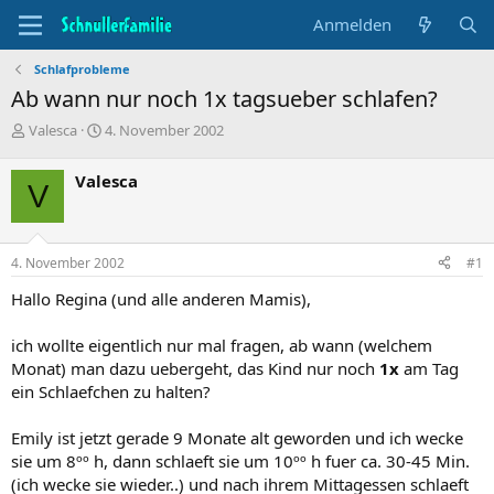
Anmelden
Schlafprobleme
Ab wann nur noch 1x tagsueber schlafen?
T
B
Valesca
4. November 2002
h
e
e
g
Valesca
V
m
i
e
n
n
n
s
d
4. November 2002
#1
t
a
a
t
Hallo Regina (und alle anderen Mamis),
r
u
t
m
ich wollte eigentlich nur mal fragen, ab wann (welchem
e
Monat) man dazu uebergeht, das Kind nur noch
1x
am Tag
r
ein Schlaefchen zu halten?
Emily ist jetzt gerade 9 Monate alt geworden und ich wecke
sie um 8ºº h, dann schlaeft sie um 10ºº h fuer ca. 30-45 Min.
(ich wecke sie wieder..) und nach ihrem Mittagessen schlaeft