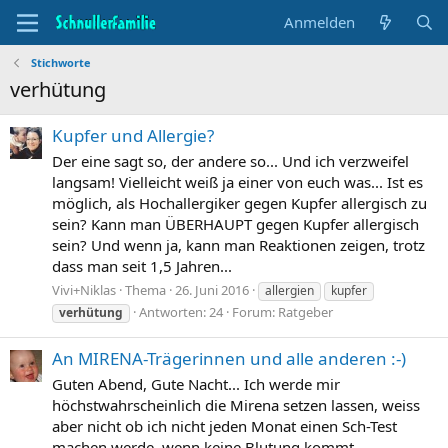
Anmelden
Stichworte
verhütung
Kupfer und Allergie?
Der eine sagt so, der andere so... Und ich verzweifel
langsam! Vielleicht weiß ja einer von euch was... Ist es
möglich, als Hochallergiker gegen Kupfer allergisch zu
sein? Kann man ÜBERHAUPT gegen Kupfer allergisch
sein? Und wenn ja, kann man Reaktionen zeigen, trotz
dass man seit 1,5 Jahren...
Vivi+Niklas
Thema
26. Juni 2016
allergien
kupfer
Antworten: 24
Forum:
Ratgeber
verhütung
An MIRENA-Trägerinnen und alle anderen :-)
Guten Abend, Gute Nacht... Ich werde mir
höchstwahrscheinlich die Mirena setzen lassen, weiss
aber nicht ob ich nicht jeden Monat einen Sch-Test
machen werde, wenn keine Blutung kommt...