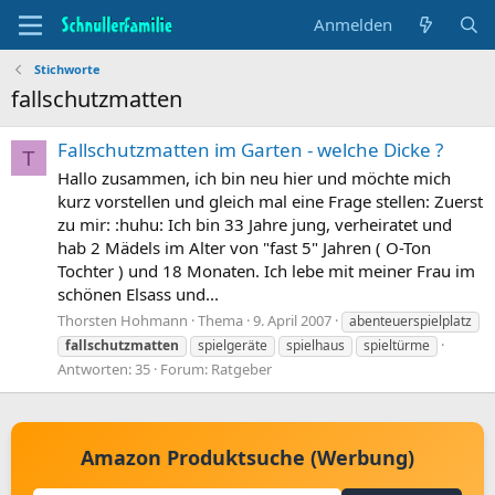
Anmelden
Stichworte
fallschutzmatten
Fallschutzmatten im Garten - welche Dicke ?
T
Hallo zusammen, ich bin neu hier und möchte mich
kurz vorstellen und gleich mal eine Frage stellen: Zuerst
zu mir: :huhu: Ich bin 33 Jahre jung, verheiratet und
hab 2 Mädels im Alter von "fast 5" Jahren ( O-Ton
Tochter ) und 18 Monaten. Ich lebe mit meiner Frau im
schönen Elsass und...
Thorsten Hohmann
Thema
9. April 2007
abenteuerspielplatz
fallschutzmatten
spielgeräte
spielhaus
spieltürme
Antworten: 35
Forum:
Ratgeber
Amazon Produktsuche (Werbung)