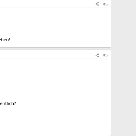
#5
eben!
#6
entlich?