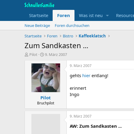
Startseite
Foren
Was ist neu
Resourc
Neue Beiträge
Foren durchsuchen
Startseite
Foren
Bistro
Kaffeeklatsch
Zum Sandkasten ...
T
B
Pilot
9. März 2007
h
e
e
g
9. März 2007
m
i
gehts
hier
entlang!
e
n
n
n
s
d
erinnert
t
a
Ingo
Pilot
a
t
r
u
Bruchpilot
t
m
e
9. März 2007
r
AW: Zum Sandkasten ...