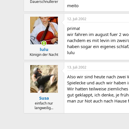
Dauerschnullerer
meito
12. Juli 2002
prima!
wir fahren im august fuer 2 woc
nachdem es mit levin im zwei/dr
haben sogar ein eigenes schla
lulu
lulu
Königin der Nacht
13. Juli 2002
Also wir sind heute nach zwei 
Spielecke und auch wir haben i
Wir hatten teilweise ziemliche
gut geklappt, ich denke, je fr
Susa
man zur Not auch nach Hause 
einfach nur
langweilig...