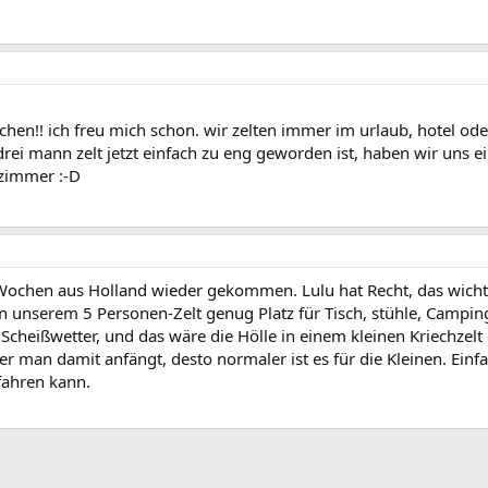
hen!! ich freu mich schon. wir zelten immer im urlaub, hotel oder
ei mann zelt jetzt einfach zu eng geworden ist, haben wir uns ein
fzimmer :-D
Wochen aus Holland wieder gekommen. Lulu hat Recht, das wichtigs
n unserem 5 Personen-Zelt genug Platz für Tisch, stühle, Campin
s Scheißwetter, und das wäre die Hölle in einem kleinen Kriechzel
üher man damit anfängt, desto normaler ist es für die Kleinen. Ei
fahren kann.