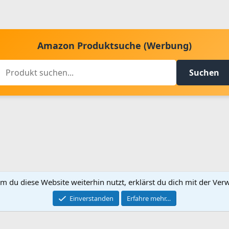
Amazon Produktsuche (Werbung)
Suchen
m du diese Website weiterhin nutzt, erklärst du dich mit der V
Kontakt aufnehmen
Bed
Einverstanden
Erfahre mehr…
®
Community platform by XenForo
© 2010-2024 XenForo Ltd.