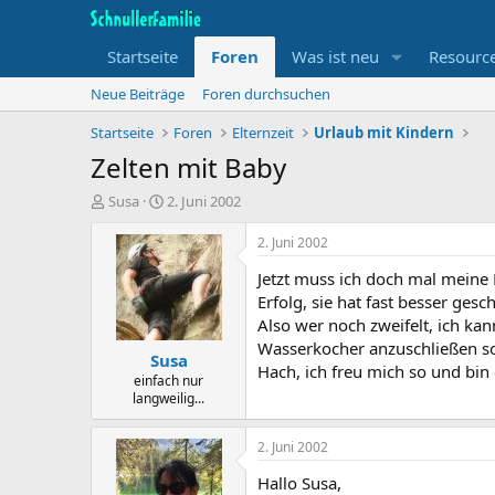
Startseite
Foren
Was ist neu
Resourc
Neue Beiträge
Foren durchsuchen
Startseite
Foren
Elternzeit
Urlaub mit Kindern
Zelten mit Baby
T
B
Susa
2. Juni 2002
h
e
e
g
2. Juni 2002
m
i
Jetzt muss ich doch mal meine 
e
n
n
n
Erfolg, sie hat fast besser gesc
s
d
Also wer noch zweifelt, ich ka
t
a
Wasserkocher anzuschließen so
Susa
a
t
Hach, ich freu mich so und bin 
r
u
einfach nur
langweilig...
t
m
e
r
2. Juni 2002
Hallo Susa,