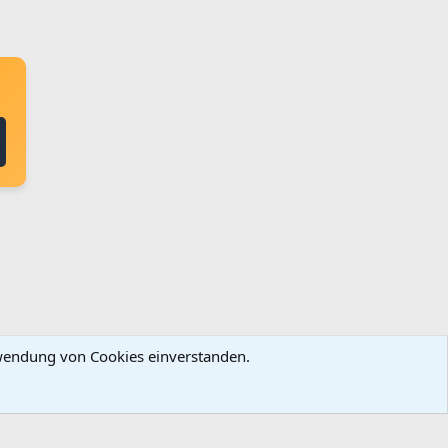
erwendung von Cookies einverstanden.
ingungen und Regeln
Datenschutz
Hilfe
Startseite
R
S
S