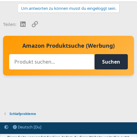
Um antworten zu können musst du eingeloggt sein.
LinkedIn
Link
Teilen:
Amazon Produktsuche (Werbung)
Suchen
Schlafprobleme
Deutsch [Du]
Kontakt aufnehmen
Bedingungen und Regeln
Datenschutz