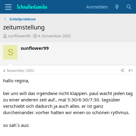
Anmelden
Schlafprobleme
zeitumstellung
T
B
sunflower99
4. November 2002
h
e
e
g
sunflower99
S
m
i
e
n
n
n
s
d
4. November 2002
#1
t
a
a
t
hallo regina,
r
u
t
m
bei uns will das irgendwie nicht klappen. paul wacht jeden tag
e
zu einer anderen zeit auf., mal 5:30/6:30/7:30. tagsüber
r
verschiebt sich dadurch ja auch alles. er ist ganz
durcheinander. vorher hatten wir einen so schönen rythmus.
so sah´s aus: