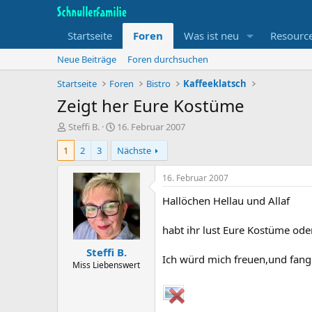
Startseite
Foren
Was ist neu
Resourc
Neue Beiträge
Foren durchsuchen
Startseite
Foren
Bistro
Kaffeeklatsch
Zeigt her Eure Kostüme
T
B
Steffi B.
16. Februar 2007
h
e
1
2
3
Nächste
e
g
m
i
e
n
16. Februar 2007
n
n
Hallöchen Hellau und Allaf
s
d
t
a
a
t
habt ihr lust Eure Kostüme ode
r
u
Steffi B.
t
m
Ich würd mich freuen,und fang
e
Miss Liebenswert
r