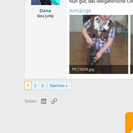
Nun gut, das obligatorische
Anhänge
Dana
Ikea Junky
PICT0039.jpg
22 KB · Aufrufe: 210
1
2
3
Nächste
LinkedIn
Link
Teilen: