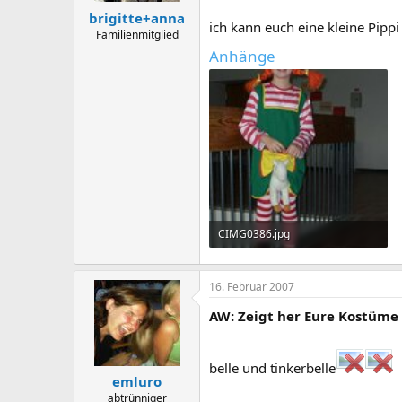
brigitte+anna
ich kann euch eine kleine Pipp
Familienmitglied
Anhänge
CIMG0386.jpg
36,6 KB · Aufrufe: 262
16. Februar 2007
AW: Zeigt her Eure Kostüme
belle und tinkerbelle
emluro
abtrünniger