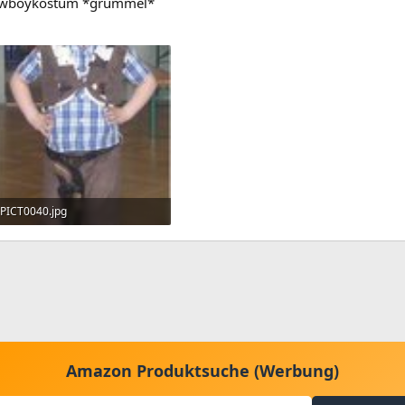
 Cowboykostüm *grummel*
PICT0040.jpg
18,4 KB · Aufrufe: 206
Amazon Produktsuche (Werbung)