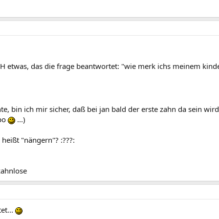
ICH etwas, das die frage beantwortet: "wie merk ichs meinem kind
te, bin ich mir sicher, daß bei jan bald der erste zahn da sein wir
 po
...)
 heißt "nängern"? :???:
zahnlose
et...