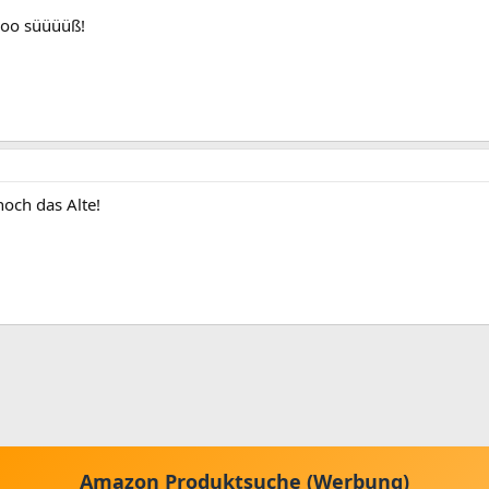
ooo süüüüß!
och das Alte!
Amazon Produktsuche (Werbung)