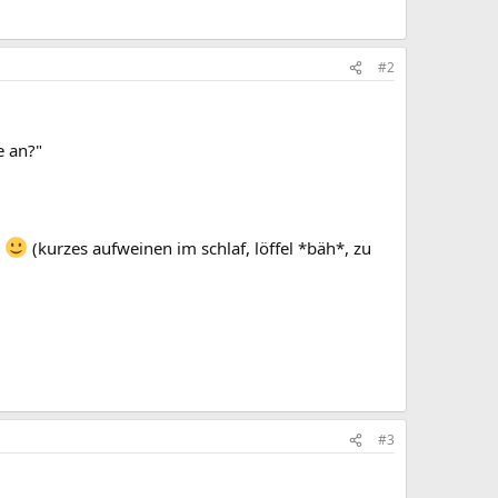
#2
e an?"
d
(kurzes aufweinen im schlaf, löffel *bäh*, zu
#3