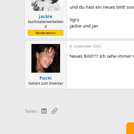
und du hast ein neues bild! so
jackie
ligrü
buchstabenwirbelwin
jackie und jan
d
Moderatorin
8. September 2002
Neues Bild??? Ich sehe immer n
Pucki
Gehört zum Inventar
LinkedIn
Link
Teilen: