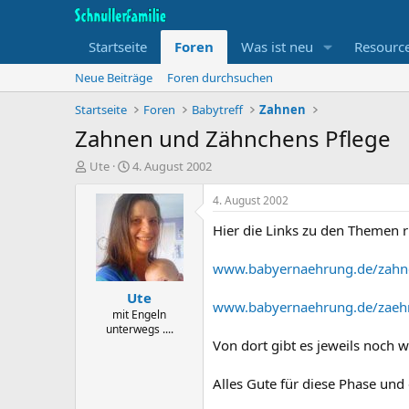
Startseite
Foren
Was ist neu
Resourc
Neue Beiträge
Foren durchsuchen
Startseite
Foren
Babytreff
Zahnen
Zahnen und Zähnchens Pflege
T
B
Ute
4. August 2002
h
e
e
g
4. August 2002
m
i
Hier die Links zu den Themen
e
n
n
n
s
d
www.babyernaehrung.de/zahn
t
a
Ute
a
t
www.babyernaehrung.de/zaeh
r
u
mit Engeln
unterwegs ....
t
m
Von dort gibt es jeweils noch w
e
r
Alles Gute für diese Phase un