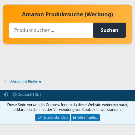
Amazon Produktsuche (Werbung)
Suchen
Urlaub mit Kindern
Deutsch [Du]
Kontakt aufnehmen
Bedingungen und Regeln
Datenschutz
Diese Seite verwendet Cookies. Indem du diese Website weiterhin nutzt,
Hilfe
Startseite
R
erklärst du dich mit der Verwendung von Cookies einverstanden.
S
S
Einverstanden
Erfahre mehr…
®
Community platform by XenForo
© 2010-2024 XenForo Ltd.