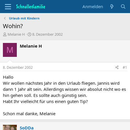
Anmelden
Urlaub mit Kindern
Wohin?
T
B
Melanie H
8. Dezember 2002
h
e
e
g
Melanie H
M
m
i
e
n
n
n
s
d
8. Dezember 2002
#1
t
a
a
t
Hallo
r
u
Wir wollen nächstes Jahr in den Urlaub fliegen. Jannis wird
t
m
dann 1 Jahr alt sein. Allerdings wissen wir absolut nicht wo es
e
hin gehen soll. Es sollte auch günstig sein.
r
Habt Ihr vielleicht für uns einen guten Tip?
Schon mal danke, Melanie
SoDDa