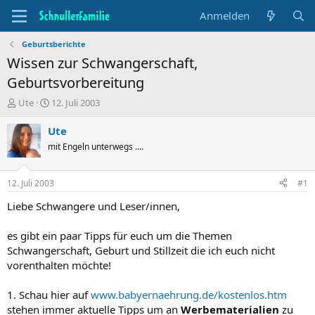
Anmelden
Geburtsberichte
Wissen zur Schwangerschaft,
Geburtsvorbereitung
T
B
Ute
12. Juli 2003
h
e
e
g
Ute
m
i
mit Engeln unterwegs ....
e
n
n
n
s
d
12. Juli 2003
#1
t
a
a
t
Liebe Schwangere und Leser/innen,
r
u
t
m
es gibt ein paar Tipps für euch um die Themen
e
Schwangerschaft, Geburt und Stillzeit die ich euch nicht
r
vorenthalten möchte!
1. Schau hier auf
www.babyernaehrung.de/kostenlos.htm
stehen immer aktuelle Tipps um an
Werbematerialien
zu