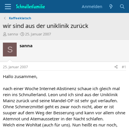
Anmelden
Kaffeeklatsch
wir sind aus der uniklinik zurück
T
B
sanna
25. Januar 2007
h
e
e
g
sanna
S
m
i
e
n
n
n
s
d
25. Januar 2007
#1
t
a
a
t
Hallo zusammen,
r
u
t
m
nach einer Woche Internet-Abstinenz schaue ich gleich mal
e
rein ins Schnullerland. Leon und ich sind aus der Uniklinik
r
Mainz zurück und seine Mandel-OP ist sehr gut verlaufen.
Ohne Schmerzmittel geht es zwar noch nicht, aber er ist
suuper auf dem Weg der Besserung und kann vor allem ohne
Atemnot und Atemaussetzer in der Nacht schlafen.
Welch eine Wohltat (auch für uns). Nun heißt es nur noch,