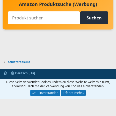
Amazon Produktsuche (Werbung)
Suchen
Schlafprobleme
Deutsch [Du]
Kontakt aufnehmen
Bedingungen und Regeln
Datenschutz
Diese Seite verwendet Cookies. Indem du diese Website weiterhin nutzt,
Hilfe
Startseite
R
erklärst du dich mit der Verwendung von Cookies einverstanden.
S
S
Einverstanden
Erfahre mehr…
®
Community platform by XenForo
© 2010-2024 XenForo Ltd.