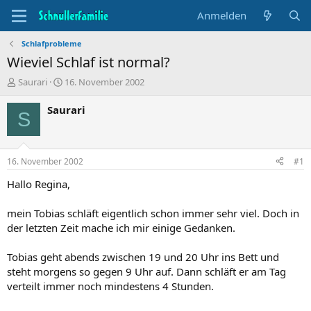
Anmelden
Schlafprobleme
Wieviel Schlaf ist normal?
T
B
Saurari
16. November 2002
h
e
e
g
Saurari
S
m
i
e
n
n
n
s
d
16. November 2002
#1
t
a
a
t
Hallo Regina,
r
u
t
m
mein Tobias schläft eigentlich schon immer sehr viel. Doch in
e
der letzten Zeit mache ich mir einige Gedanken.
r
Tobias geht abends zwischen 19 und 20 Uhr ins Bett und
steht morgens so gegen 9 Uhr auf. Dann schläft er am Tag
verteilt immer noch mindestens 4 Stunden.