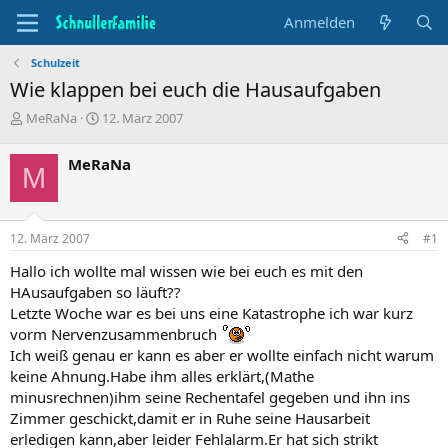
Anmelden
Schulzeit
Wie klappen bei euch die Hausaufgaben
T
B
MeRaNa
12. März 2007
h
e
e
g
MeRaNa
M
m
i
e
n
n
n
s
d
12. März 2007
#1
t
a
a
t
Hallo ich wollte mal wissen wie bei euch es mit den
r
u
HAusaufgaben so läuft??
t
m
Letzte Woche war es bei uns eine Katastrophe ich war kurz
e
vorm Nervenzusammenbruch
r
Ich weiß genau er kann es aber er wollte einfach nicht warum
keine Ahnung.Habe ihm alles erklärt,(Mathe
minusrechnen)ihm seine Rechentafel gegeben und ihn ins
Zimmer geschickt,damit er in Ruhe seine Hausarbeit
erledigen kann,aber leider Fehlalarm.Er hat sich strikt